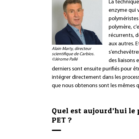
La technique 
enzyme qui va
polyméristes 
polymère, c’e
récurrents, 
aux autres. Et
Alain Marty, directeur
s’enchevêtren
scientifique de Carbios.
©Jérome Pallé
des liaisons
derniers sont ensuite purifiés pour ê
intégrer directement dans les proces
que nous obtenons sont les mêmes qu
Quel est aujourd’hui le 
PET ?