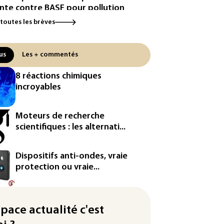
inte contre BASF pour pollution
 PFAS
 toutes les brèves
cule: à l'arrêt depuis fin juillet,
centrale de Golfech reconnectée
us
Les + commentés
réseau
8 réactions chimiques
icules de livraison autonomes:
incroyables
France ouvre la voie à leur
ologation
Moteurs de recherche
³: Eutelsat investira 3,4 milliards
scientifiques : les alternati...
uros dans la future
stellation européenne
Dispositifs anti-ondes, vraie
magazine VSD racheté par
protection ou vraie...
ntrepreneur Vianney d'Alançon
production française de maïs
endue au plus bas depuis 1980
space actualité c'est