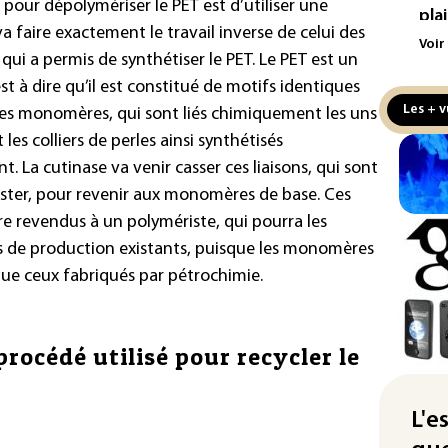
pour dépolymériser le PET est d’utiliser une
pla
 faire exactement le travail inverse de celui des
aux
Voir
qui a permis de synthétiser le PET. Le PET est un
Cani
st à dire qu’il est constitué de motifs identiques
la 
Les + v
des monomères, qui sont liés chimiquement les uns
au 
 les colliers de perles ainsi synthétisés
Véh
t. La cutinase va venir casser ces liaisons, qui sont
la 
 ester, pour revenir aux monomères de base. Ces
hom
tre revendus à un polymériste, qui pourra les
Iris
s de production existants, puisque les monomères
d'e
e ceux fabriqués par pétrochimie.
con
Le 
procédé utilisé pour recycler le
l'e
La 
att
L'e