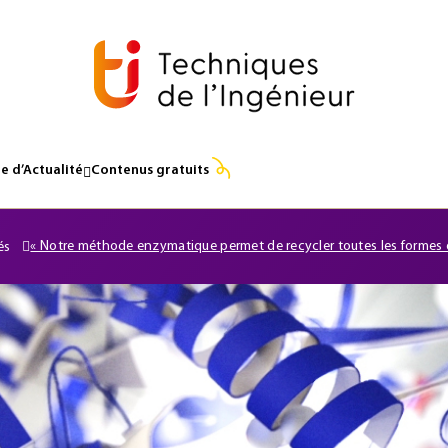
e d’Actualité
Contenus gratuits
« Notre méthode enzymatique permet de recycler toutes les formes 
és