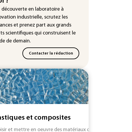
i ?
tour en force" progressif de la
leur dans les prochains jours en
a découverte en laboratoire à
nce
ovation industrielle, scrutez les
ances
et prenez part aux
grands
ts scientifiques
qui construisent le
e de demain.
Contacter la rédaction
astiques et composites
isir et mettre en oeuvre des matériaux capables de remplace