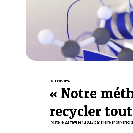
INTERVIEW
« Notre mét
recycler tou
Posté le
22 février 2023
par
Pierre Thouverez
d