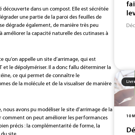
fa
é découverte dans un compost. Elle est sécrétée
le
grader une partie de la paroi des feuilles de
ase dégrade également, de manière très peu
Déc
e à améliorer la capacité naturelle des cutinases à
ce qu’on appelle un site d’arrimage, qui est
T et le dépolymériser. Il a donc fallu déterminer la
téine, ce qui permet de connaître le
Livr
mes de la molécule et de la visualiser de manière
, nous avons pu modéliser le site d’arrimage de la
10 
e voir comment on peut améliorer les performances
 bien précis : la complémentarité de forme, la
Dé
du site.