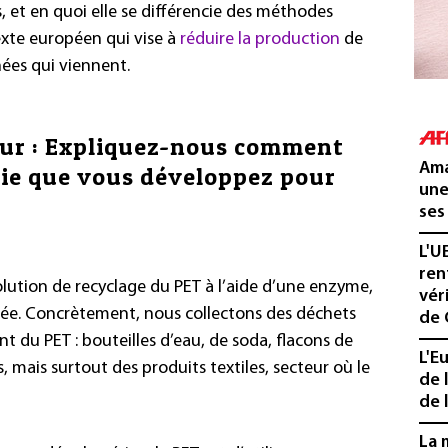
et en quoi elle se différencie des méthodes
exte européen qui vise à
réduire la production
de
ées qui viennent.
eur : Expliquez-nous comment
Ama
gie que vous développez pour
une
ses
L'U
ren
ution de recyclage du PET à l’aide d’une enzyme,
vér
ée. Concrètement, nous collectons des déchets
de 
t du PET : bouteilles d’eau, de soda, flacons de
L'E
 mais surtout des produits textiles, secteur où le
de 
de l
La 