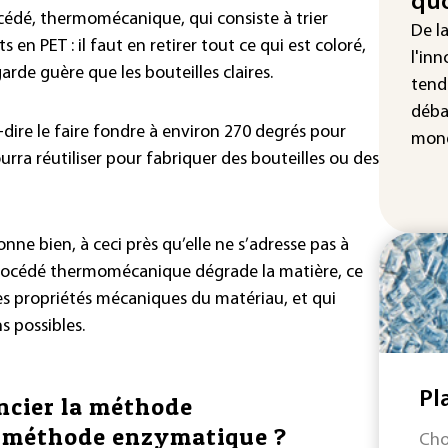
quo
"Re
rocédé, thermomécanique, qui consiste à trier
cha
De l
en PET : il faut en retirer tout ce qui est coloré,
Fra
l'inn
garde guère que les bouteilles claires.
tend
déba
à-dire le faire fondre à environ 270 degrés pour
mond
urra réutiliser pour fabriquer des bouteilles ou des
ne bien, à ceci près qu’elle ne s’adresse pas à
e procédé thermomécanique dégrade la matière, ce
es propriétés mécaniques du matériau, et qui
s possibles.
Pl
encier la méthode
 méthode enzymatique ?
Cho