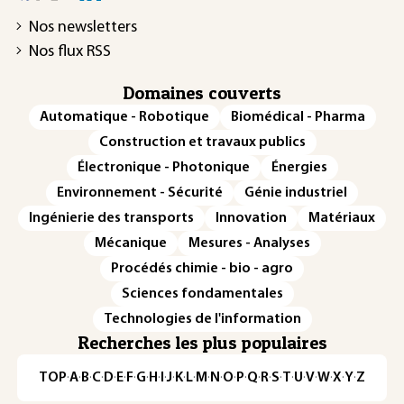
Nos newsletters
Nos flux RSS
Domaines couverts
Automatique - Robotique
Biomédical - Pharma
Construction et travaux publics
Électronique - Photonique
Énergies
Environnement - Sécurité
Génie industriel
Ingénierie des transports
Innovation
Matériaux
Mécanique
Mesures - Analyses
Procédés chimie - bio - agro
Sciences fondamentales
Technologies de l'information
Recherches les plus populaires
TOP
·
A
·
B
·
C
·
D
·
E
·
F
·
G
·
H
·
I
·
J
·
K
·
L
·
M
·
N
·
O
·
P
·
Q
·
R
·
S
·
T
·
U
·
V
·
W
·
X
·
Y
·
Z