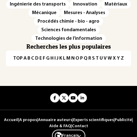
Ingénierie des transports
Innovation
Matériaux
Mécanique
Mesures - Analyses
Procédés chimie - bio - agro
Sciences fondamentales
Technologies de l'information
Recherches les plus populaires
TOP
·
A
·
B
·
C
·
D
·
E
·
F
·
G
·
H
·
I
·
J
·
K
·
L
·
M
·
N
·
O
·
P
·
Q
·
R
·
S
·
T
·
U
·
V
·
W
·
X
·
Y
·
Z
Accueil
|
A propos
|
Annuaire auteurs
|
Experts scientifiques
|
Publicité
|
Aide & FAQ
|
Contact
Français