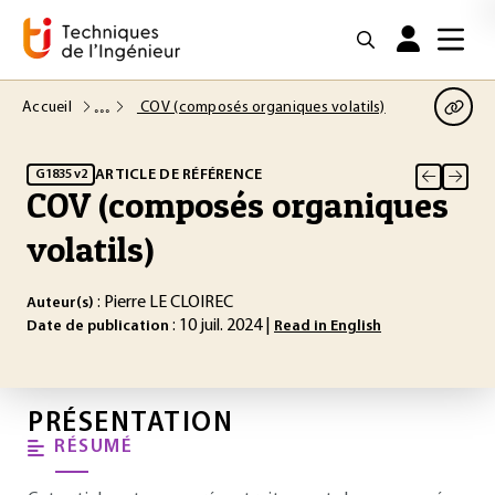
Accueil
COV (composés organiques volatils)
ARTICLE DE RÉFÉRENCE
G1835 v2
COV (composés organiques
volatils)
: Pierre LE CLOIREC
Auteur(s)
: 10 juil. 2024 |
Date de publication
Read in English
PRÉSENTATION
RÉSUMÉ