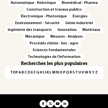
Automatique - Robotique
Biomédical - Pharma
Construction et travaux publics
Électronique - Photonique
Énergies
Environnement - Sécurité
Génie industriel
Ingénierie des transports
Innovation
Matériaux
Mécanique
Mesures - Analyses
Procédés chimie - bio - agro
Sciences fondamentales
Technologies de l'information
Recherches les plus populaires
TOP
·
A
·
B
·
C
·
D
·
E
·
F
·
G
·
H
·
I
·
J
·
K
·
L
·
M
·
N
·
O
·
P
·
Q
·
R
·
S
·
T
·
U
·
V
·
W
·
X
·
Y
·
Z