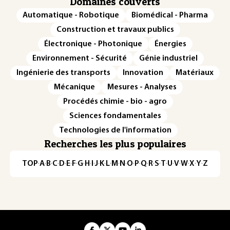
Domaines couverts
Automatique - Robotique
Biomédical - Pharma
Construction et travaux publics
Électronique - Photonique
Énergies
Environnement - Sécurité
Génie industriel
Ingénierie des transports
Innovation
Matériaux
Mécanique
Mesures - Analyses
Procédés chimie - bio - agro
Sciences fondamentales
Technologies de l'information
Recherches les plus populaires
TOP
·
A
·
B
·
C
·
D
·
E
·
F
·
G
·
H
·
I
·
J
·
K
·
L
·
M
·
N
·
O
·
P
·
Q
·
R
·
S
·
T
·
U
·
V
·
W
·
X
·
Y
·
Z