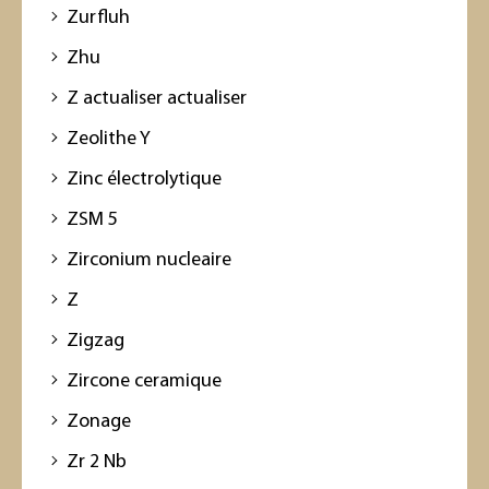
Zurfluh
Zhu
Z actualiser actualiser
Zeolithe Y
Zinc électrolytique
ZSM 5
Zirconium nucleaire
Z
Zigzag
Zircone ceramique
Zonage
Zr 2 Nb