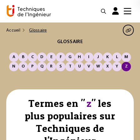
Accueil
Glossaire
GLOSSAIRE
A
B
C
D
E
F
G
H
I
J
K
L
M
N
O
P
Q
R
S
T
U
V
W
X
Y
Z
Termes en "
z
" les
plus populaires sur
Techniques de