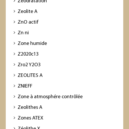
Zéodratation
Zeolite A
ZnO actif
Zn ni
Zone humide
Z2020c13
Zro2 Y2O3
ZEOLITES A
ZNIEFF
Zone à atmosphére contrôlée
Zeolithes A
Zones ATEX
Zéolithe X