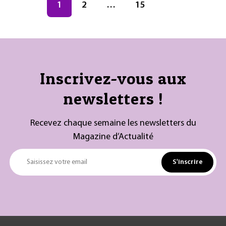
Navigation des articles
Page
1
Page
2
…
Page
15
Inscrivez-vous aux
newsletters !
Recevez chaque semaine les newsletters du
Magazine d’Actualité
S'inscrire
Saisissez votre email