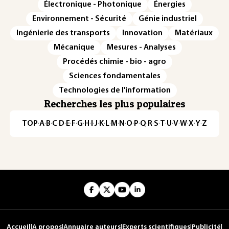
Électronique - Photonique
Énergies
Environnement - Sécurité
Génie industriel
Ingénierie des transports
Innovation
Matériaux
Mécanique
Mesures - Analyses
Procédés chimie - bio - agro
Sciences fondamentales
Technologies de l'information
Recherches les plus populaires
TOP
·
A
·
B
·
C
·
D
·
E
·
F
·
G
·
H
·
I
·
J
·
K
·
L
·
M
·
N
·
O
·
P
·
Q
·
R
·
S
·
T
·
U
·
V
·
W
·
X
·
Y
·
Z
Accueil
|
A propos
|
Annuaire auteurs
|
Experts scientifiques
|
Publicité
|