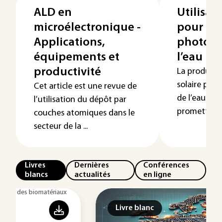
ALD en
Utilisat
microélectronique -
pour la
Applications,
photoél
équipements et
l’eau
productivité
La producti
solaire par 
Cet article est une revue de
de l’eau est
l’utilisation du dépôt par
prometteuse
couches atomiques dans le
secteur de la ...
Livres
Dernières
Conférences
blancs
actualités
en ligne
Livre blanc