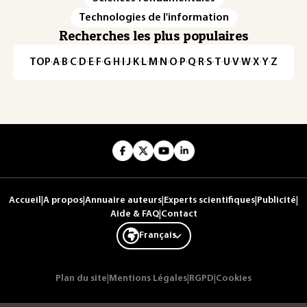
Technologies de l'information
Recherches les plus populaires
TOP
·
A
·
B
·
C
·
D
·
E
·
F
·
G
·
H
·
I
·
J
·
K
·
L
·
M
·
N
·
O
·
P
·
Q
·
R
·
S
·
T
·
U
·
V
·
W
·
X
·
Y
·
Z
Accueil
|
A propos
|
Annuaire auteurs
|
Experts scientifiques
|
Publicité
|
Aide & FAQ
|
Contact
Français
Plan du site
|
Mentions Légales
|
RGPD
|
Cookies