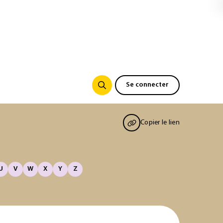
Se connecter
Copier le lien
U
V
W
X
Y
Z