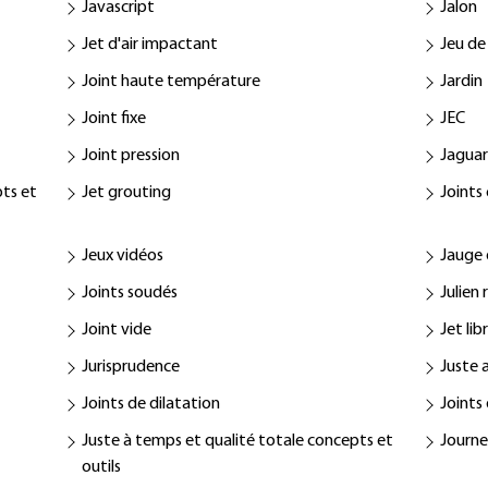
Javascript
Jalon
Jet d'air impactant
Jeu de
Joint haute température
Jardin
Joint fixe
JEC
Joint pression
Jagua
pts et
Jet grouting
Joints
Jeux vidéos
Jauge 
Joints soudés
Julien
Joint vide
Jet lib
Jurisprudence
Juste 
Joints de dilatation
Joints
Juste à temps et qualité totale concepts et
Journe
outils