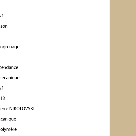
v1
hson
s
engrenage
0
 tendance
mécanique
v1
013
ierre NIKOLOVSKI
ecanique
polymère