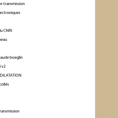
de transmission
lectroniques
du CNRI
neau
2
laude boeglin
 v2
 DILATATION
collés
5
transmission