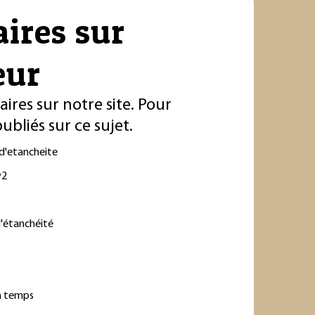
aires sur
eur
ires sur notre site. Pour
bliés sur ce sujet.
 d'etancheite
v2
d'étanchéité
à temps