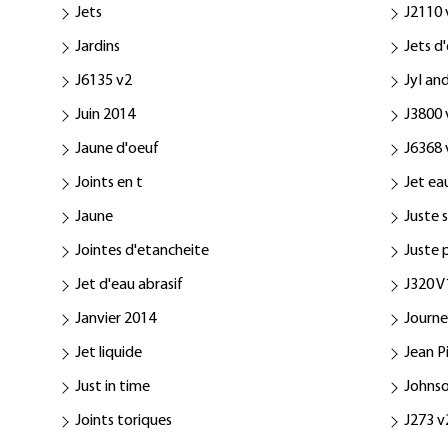
Jets
J2110 
Jardins
Jets d
J6135 v2
JyI and
Juin 2014
J3800 
Jaune d'oeuf
J6368 
Joints en t
Jet ea
Jaune
Juste 
Jointes d'etancheite
Juste p
Jet d'eau abrasif
J320 V
Janvier 2014
Journe
Jet liquide
Jean 
Just in time
Johns
Joints toriques
J273 v