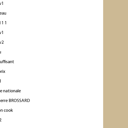
v1
'eau
 1 1
v1
v2
u
suffisant
rix
1
e nationale
Pierre BROSSARD
on cook
2