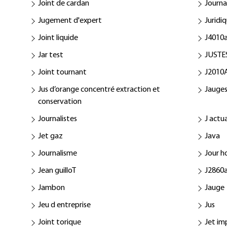
Joint de cardan
Journa
Jugement d'expert
Juridi
Joint liquide
J4010
Jar test
JUSTE
Joint tournant
J2010
Jus d’orange concentré extraction et
Jauge
conservation
Journalistes
J actua
Jet gaz
Java
Journalisme
Jour 
Jean guilloT
J2860
Jambon
Jauge
Jeu d entreprise
Jus
Joint torique
Jet im