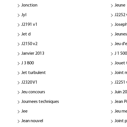
Jonction
Jeune
JyI
J2252 
J2191 v1
Josep
Jet d
Jeune
J2150 v2
Jeu d'
Janvier 2013
J 1 50
J 3 800
Jouet
Jet turbulent
Joint 
J2320 V1
J2251 
Jeu concours
Juin 2
Journees techniques
Jean P
Jee
Jeu m
Jean nouvel
Joint 