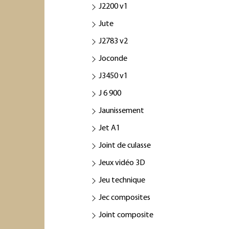
J2200 v1
Jute
J2783 v2
Joconde
J3450 v1
J 6 900
Jaunissement
Jet A1
Joint de culasse
Jeux vidéo 3D
Jeu technique
Jec composites
Joint composite