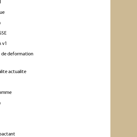
l
que
a
SSE
A v1
s de deformation
lite actualite
homme
a
pactant