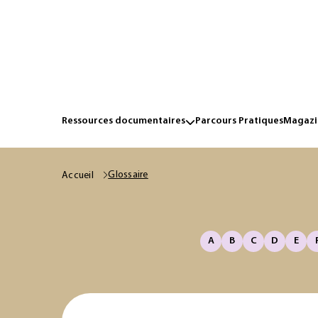
Ressources documentaires
Parcours Pratiques
Magazin
Glossaire
Accueil
A
B
C
D
E