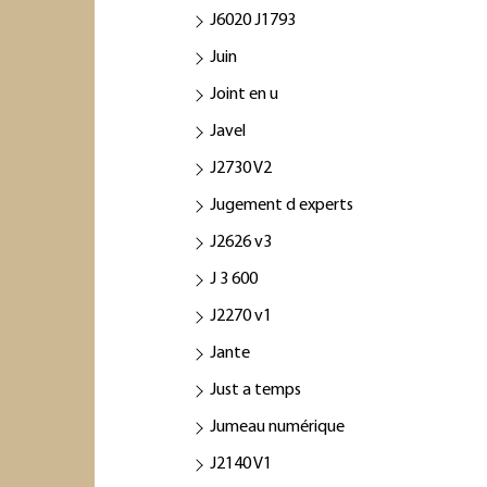
J6020 J1793
Juin
Joint en u
Javel
J2730 V2
Jugement d experts
J2626 v3
J 3 600
J2270 v1
Jante
Just a temps
Jumeau numérique
J2140 V1