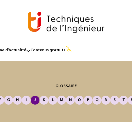
e d’Actualité
Contenus gratuits
GLOSSAIRE
F
G
H
I
J
K
L
M
N
O
P
Q
R
S
T