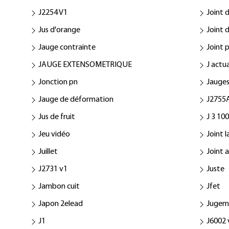
J2254 V1
Joint 
Jus d'orange
Joint 
Jauge contrainte
Joint 
JAUGE EXTENSOMETRIQUE
J actua
Jonction pn
Jauge
Jauge de déformation
J2755
Jus de fruit
J 3 10
Jeu vidéo
Joint 
Juillet
Joint a
J2731 v1
Juste
Jambon cuit
Jfet
Japon 2elead
Jugem
J1
J6002 