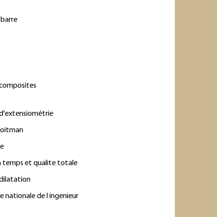
 barre
r
 composites
d'extensiométrie
 roitman
re
a temps et qualite totale
 dilatation
e nationale de l ingenieur