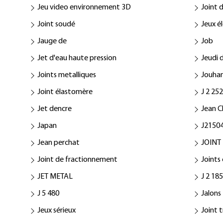
Jeu video environnement 3D
Joint 
Joint soudé
Jeux é
Jauge de
Job
Jet d'eau haute pression
Jeudi 
Joints metalliques
Jouha
Joint élastomère
J 2 25
Jet dencre
Jean C
Japan
J21504
Jean perchat
JOINT
Joint de fractionnement
Joints 
JET METAL
J 2 18
J 5 480
Jalons
Jeux sérieux
Joint 