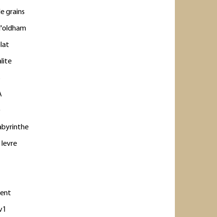
de grains
d'oldham
plat
lite
s
A
0
labyrinthe
 levre
ent
v1