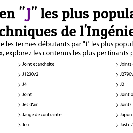
en "
J
" les plus popul
chniques de l'Ingéni
 les termes débutants par "J" les plus popula
, explorez les contenus les plus pertinants pu
Joint etancheite
Joints
J1230v2
J2790
J4
J2
Joint
Joint 
Jet d'air
Joints
Jauge de contrainte
Japon
Jeu
Juste 