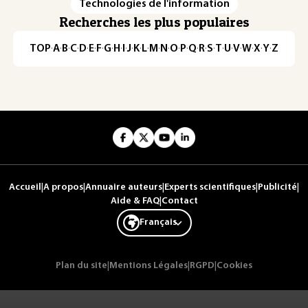
Technologies de l'information
Recherches les plus populaires
TOP
·
A
·
B
·
C
·
D
·
E
·
F
·
G
·
H
·
I
·
J
·
K
·
L
·
M
·
N
·
O
·
P
·
Q
·
R
·
S
·
T
·
U
·
V
·
W
·
X
·
Y
·
Z
Accueil
|
A propos
|
Annuaire auteurs
|
Experts scientifiques
|
Publicité
|
Aide & FAQ
|
Contact
Français
Plan du site
|
Mentions Légales
|
RGPD
|
Cookies