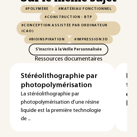
#POLYMÈRE
#MATÉRIAU FONCTIONNEL
#CONSTRUCTION - BTP
#CONCEPTION ASSISTÉE PAR ORDINATEUR
(CAO)
#BIOINSPIRATION
#IMPRESSION 3D
S'inscrire à la Veille Personnalisée
Ressources documentaires
Stéréolithographie par
Les
photopolymérisation
typ
ch
La stéréolithographie par
photopolymérisation d’une résine
boi
liquide est la première technologie
de ...