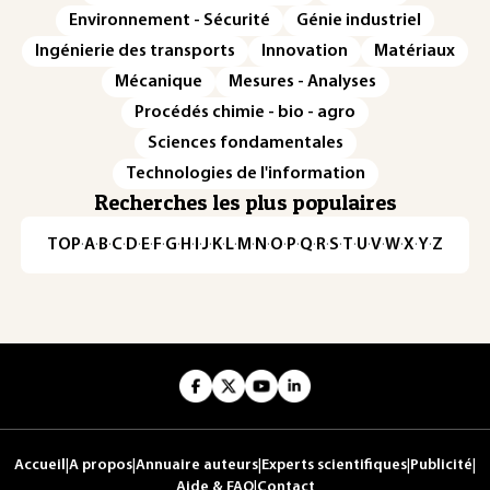
Environnement - Sécurité
Génie industriel
Ingénierie des transports
Innovation
Matériaux
Mécanique
Mesures - Analyses
Procédés chimie - bio - agro
Sciences fondamentales
Technologies de l'information
Recherches les plus populaires
TOP
·
A
·
B
·
C
·
D
·
E
·
F
·
G
·
H
·
I
·
J
·
K
·
L
·
M
·
N
·
O
·
P
·
Q
·
R
·
S
·
T
·
U
·
V
·
W
·
X
·
Y
·
Z
Accueil
|
A propos
|
Annuaire auteurs
|
Experts scientifiques
|
Publicité
|
Aide & FAQ
|
Contact