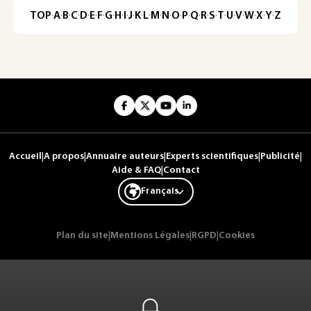
TOP
·
A
·
B
·
C
·
D
·
E
·
F
·
G
·
H
·
I
·
J
·
K
·
L
·
M
·
N
·
O
·
P
·
Q
·
R
·
S
·
T
·
U
·
V
·
W
·
X
·
Y
·
Z
Accueil
|
A propos
|
Annuaire auteurs
|
Experts scientifiques
|
Publicité
|
Aide & FAQ
|
Contact
Français
Plan du site
|
Mentions Légales
|
RGPD
|
Cookies