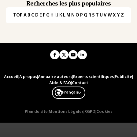
Recherches les plus populaires
TOP
·
A
·
B
·
C
·
D
·
E
·
F
·
G
·
H
·
I
·
J
·
K
·
L
·
M
·
N
·
O
·
P
·
Q
·
R
·
S
·
T
·
U
·
V
·
W
·
X
·
Y
·
Z
Accueil
|
A propos
|
Annuaire auteurs
|
Experts scientifiques
|
Publicité
|
Aide & FAQ
|
Contact
Français
Plan du site
|
Mentions Légales
|
RGPD
|
Cookies