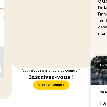
quo
vio
De l
IA 
l'inn
fau
tend
Ro
déba
mond
Livr
Vous n'avez pas encore de compte ?
Inscrivez-vous !
Créer un compte
20 J
La