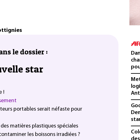
ttignies
ans le dossier :
Dan
cha
velle star
pou
Met
log
 !
Ant
ersement
Goo
teurs portables serait néfaste pour
Dem
sta
 des matières plastiques spéciales
Col
ontaminer les boissons irradiées ?
des