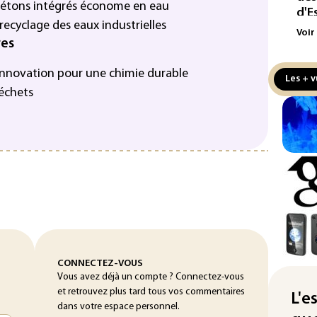
 bétons intégrés économe en eau
d'E
ecyclage des eaux industrielles
Voir
Écl
res
la 
att
'innovation pour une chimie durable
Les + v
déchets
L'A
de 
d'af
Ind
apr
Mo
La 
pou
pei
CONNECTEZ-VOUS
Vous avez déjà un compte ? Connectez-vous
Fra
et retrouvez plus tard tous vos commentaires
"ba
L'e
dans votre espace personnel.
deu