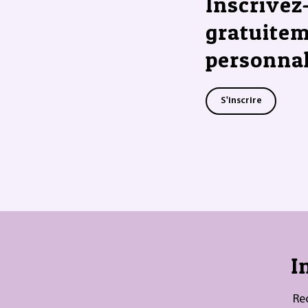
Inscrivez
gratuitem
personnal
S'inscrire
I
Re