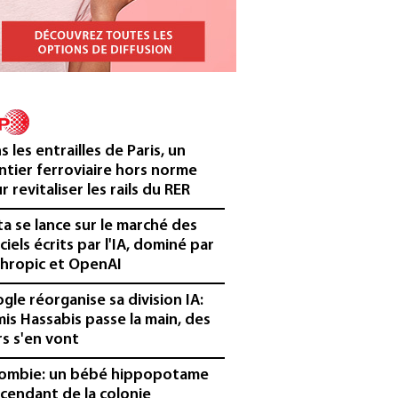
s les entrailles de Paris, un
ntier ferroviaire hors norme
r revitaliser les rails du RER
a se lance sur le marché des
iciels écrits par l'IA, dominé par
hropic et OpenAI
gle réorganise sa division IA:
is Hassabis passe la main, des
rs s'en vont
ombie: un bébé hippopotame
cendant de la colonie