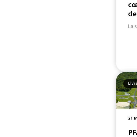
cœ
de
La 
Livr
21 M
PF