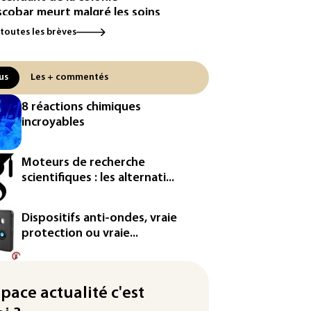
scobar meurt malgré les soins
 toutes les brèves
ipse: une baisse temporaire de
production d'électricité solaire
endue en Europe
us
Les + commentés
utriche bat son record absolu
8 réactions chimiques
chaleur pour le deuxième jour
incroyables
filée
e : Meta sommé de s'excuser
Moteurs de recherche
ès le retrait d'une vidéo de
scientifiques : les alternati...
di
défense, voie de diversification
Dispositifs anti-ondes, vraie
r un secteur automobile à la
protection ou vraie...
ne
nce : prison avec sursis et
nnissement numérique" pour
space actualité c'est
x streamers jugés pour des