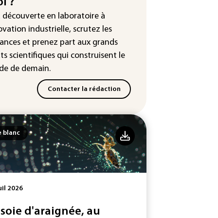
i ?
lences et humiliations en ligne
a découverte en laboratoire à
: Mythos 5 d'Anthropic crée de
ovation industrielle, scrutez les
sses identités lors d'un test au
ances
et prenez part aux
grands
yaume-Uni
ts scientifiques
qui construisent le
e de demain.
Contacter la rédaction
e blanc
uil 2026
 soie d'araignée, au