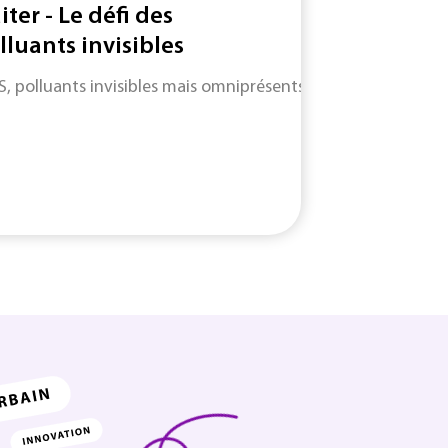
iter - Le défi des
lluants invisibles
S, polluants invisibles mais omniprésents : entre angles morts