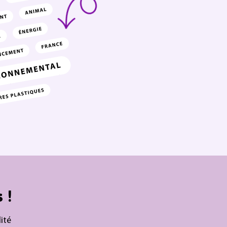
 !
ité