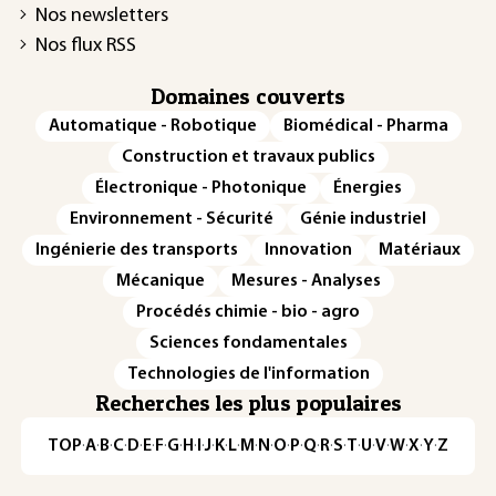
Nos newsletters
Nos flux RSS
Domaines couverts
Automatique - Robotique
Biomédical - Pharma
Construction et travaux publics
Électronique - Photonique
Énergies
Environnement - Sécurité
Génie industriel
Ingénierie des transports
Innovation
Matériaux
Mécanique
Mesures - Analyses
Procédés chimie - bio - agro
Sciences fondamentales
Technologies de l'information
Recherches les plus populaires
TOP
·
A
·
B
·
C
·
D
·
E
·
F
·
G
·
H
·
I
·
J
·
K
·
L
·
M
·
N
·
O
·
P
·
Q
·
R
·
S
·
T
·
U
·
V
·
W
·
X
·
Y
·
Z