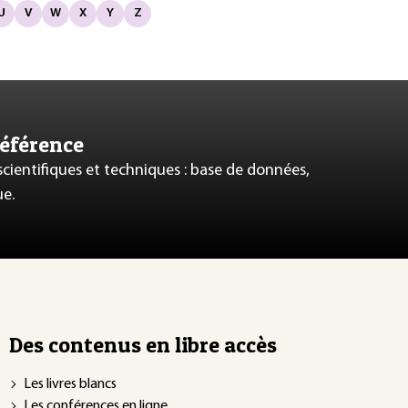
U
V
W
X
Y
Z
référence
 scientifiques et techniques : base de données,
ue.
Des contenus en libre accès
Les livres blancs
Les conférences en ligne