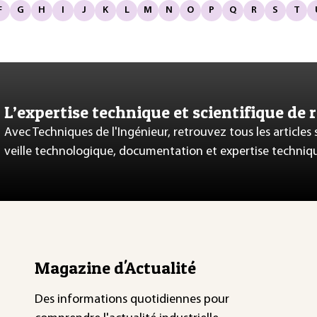
F
G
H
I
J
K
L
M
N
O
P
Q
R
S
T
L’expertise technique et scientifique de 
Avec Techniques de l'Ingénieur, retrouvez tous les articles
veille technologique, documentation et expertise techniq
Magazine d'Actualité
Des informations quotidiennes pour