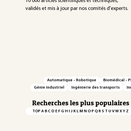
10 000 articles scientifiques et techniques,
validés et mis à jour par nos comités d'experts.
Automatique - Robotique
Biomédical - 
Génie industriel
Ingénierie des transports
In
Recherches les plus populaires
·
·
·
·
·
·
·
·
·
·
·
·
·
·
·
·
·
·
·
·
·
·
·
·
·
·
TOP
A
B
C
D
E
F
G
H
I
J
K
L
M
N
O
P
Q
R
S
T
U
V
W
X
Y
Z