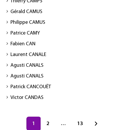
Thierry CAMPS
Gérald CAMUS
Philippe CAMUS
Patrice CAMY
Fabien CAN
Laurent CANALE
Agusti CANALS
Agusti CANALS
Patrick CANCOUËT
Victor CANDAS
Page
1
Page
2
…
Page
13