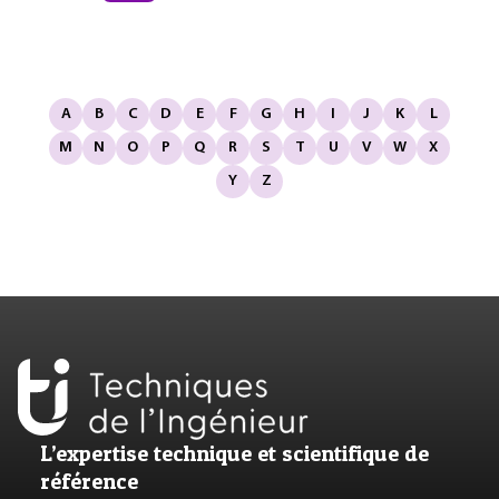
A
B
C
D
E
F
G
H
I
J
K
L
M
N
O
P
Q
R
S
T
U
V
W
X
Y
Z
L’expertise technique et scientifique de
référence