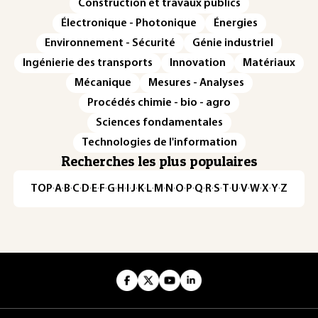
Construction et travaux publics
Électronique - Photonique
Énergies
Environnement - Sécurité
Génie industriel
Ingénierie des transports
Innovation
Matériaux
Mécanique
Mesures - Analyses
Procédés chimie - bio - agro
Sciences fondamentales
Technologies de l'information
Recherches les plus populaires
TOP
·
A
·
B
·
C
·
D
·
E
·
F
·
G
·
H
·
I
·
J
·
K
·
L
·
M
·
N
·
O
·
P
·
Q
·
R
·
S
·
T
·
U
·
V
·
W
·
X
·
Y
·
Z