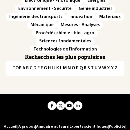
Électronique - Photonique
Énergies
Environnement - Sécurité
Génie industriel
Ingénierie des transports
Innovation
Matériaux
Mécanique
Mesures - Analyses
Procédés chimie - bio - agro
Sciences fondamentales
Technologies de l'information
Recherches les plus populaires
TOP
·
A
·
B
·
C
·
D
·
E
·
F
·
G
·
H
·
I
·
J
·
K
·
L
·
M
·
N
·
O
·
P
·
Q
·
R
·
S
·
T
·
U
·
V
·
W
·
X
·
Y
·
Z
Accueil
|
A propos
|
Annuaire auteurs
|
Experts scientifiques
|
Publicité
|