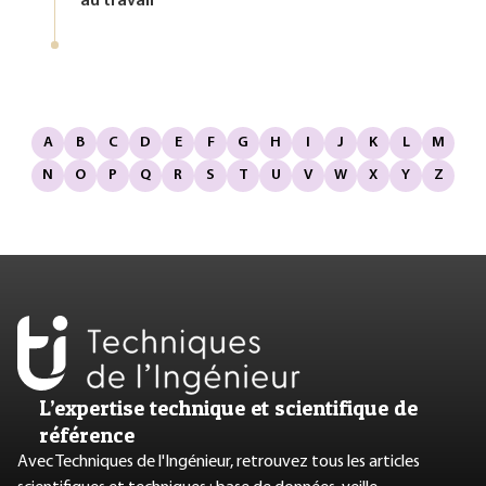
au travail
A
B
C
D
E
F
G
H
I
J
K
L
M
N
O
P
Q
R
S
T
U
V
W
X
Y
Z
L’expertise technique et scientifique de
référence
Avec Techniques de l'Ingénieur, retrouvez tous les articles