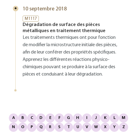
10 septembre 2018
M1117
Dégradation de surface des pièces
métalliques en traitement thermique
Les traitements thermiques ont pour fonction
de modifier la microstructure initiale des pièces,
afin de leur conférer des propriétés spécifiques.
Apprenez les différentes réactions physico-
chimiques pouvant se produire à la surface des
pièces et conduisant à leur dégradation.
A
B
C
D
E
F
G
H
I
J
K
L
M
N
O
P
Q
R
S
T
U
V
W
X
Y
Z