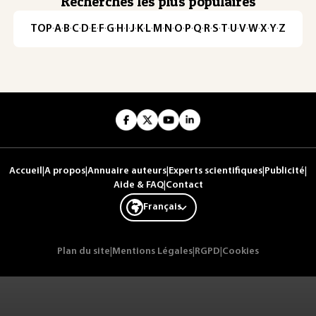
Recherches les plus populaires
TOP
·
A
·
B
·
C
·
D
·
E
·
F
·
G
·
H
·
I
·
J
·
K
·
L
·
M
·
N
·
O
·
P
·
Q
·
R
·
S
·
T
·
U
·
V
·
W
·
X
·
Y
·
Z
Accueil
|
A propos
|
Annuaire auteurs
|
Experts scientifiques
|
Publicité
|
Aide & FAQ
|
Contact
Français
Plan du site
|
Mentions Légales
|
RGPD
|
Cookies