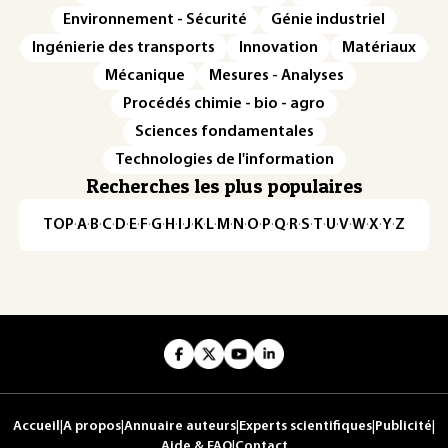
Environnement - Sécurité
Génie industriel
Ingénierie des transports
Innovation
Matériaux
Mécanique
Mesures - Analyses
Procédés chimie - bio - agro
Sciences fondamentales
Technologies de l'information
Recherches les plus populaires
TOP
·
A
·
B
·
C
·
D
·
E
·
F
·
G
·
H
·
I
·
J
·
K
·
L
·
M
·
N
·
O
·
P
·
Q
·
R
·
S
·
T
·
U
·
V
·
W
·
X
·
Y
·
Z
Accueil
|
A propos
|
Annuaire auteurs
|
Experts scientifiques
|
Publicité
|
Aide & FAQ
|
Contact