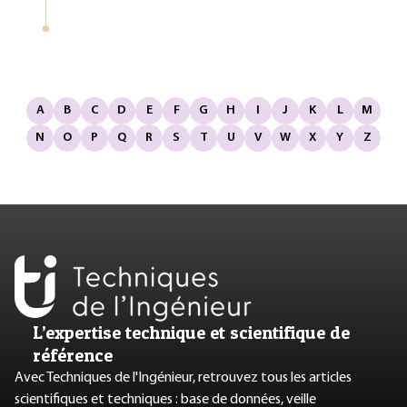
A
B
C
D
E
F
G
H
I
J
K
L
M
N
O
P
Q
R
S
T
U
V
W
X
Y
Z
L’expertise technique et scientifique de
référence
Avec Techniques de l'Ingénieur, retrouvez tous les articles
scientifiques et techniques : base de données, veille