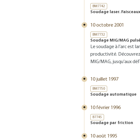
BM7742
Soudage laser. Faisceaux
10 octobre 2001
BM7732
Soudage MIG/MAG puls
Le soudage à l’arc est la
productivité. Découvrez 
MIG/MAG, jusqu’aux défa
10 juillet 1997
BM7750
Soudage automatique
10 février 1996
B7745
Soudage par friction
10 août 1995