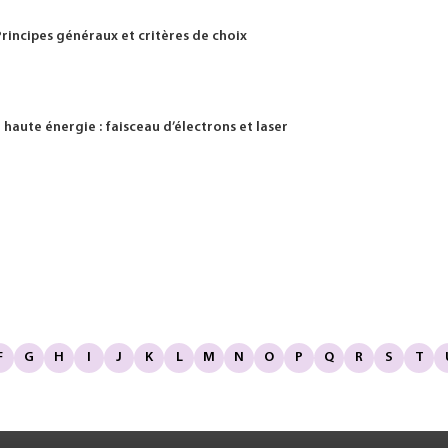
rincipes généraux et critères de choix
haute énergie : faisceau d’électrons et laser
F
G
H
I
J
K
L
M
N
O
P
Q
R
S
T