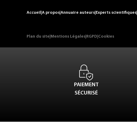
Accueil
|
A propos
|
Annuaire auteurs
|
Experts scientifiques
Plan du site
|
Mentions Légales
|
RGPD
|
Cookies
PAIEMENT
SÉCURISÉ