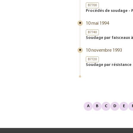
B7700
Procédés de soudage - P
10 mai 1994
B7740
Soudage par faisceaux à 
10 novembre 1993
B7720
Soudage par résistance
A
B
C
D
E