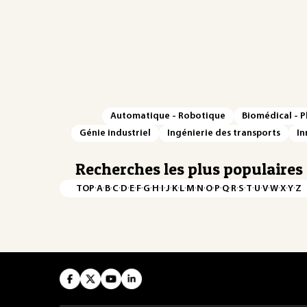
Automatique - Robotique
Biomédical - 
Génie industriel
Ingénierie des transports
In
Recherches les plus populaires
·
·
·
·
·
·
·
·
·
·
·
·
·
·
·
·
·
·
·
·
·
·
·
·
·
·
TOP
A
B
C
D
E
F
G
H
I
J
K
L
M
N
O
P
Q
R
S
T
U
V
W
X
Y
Z