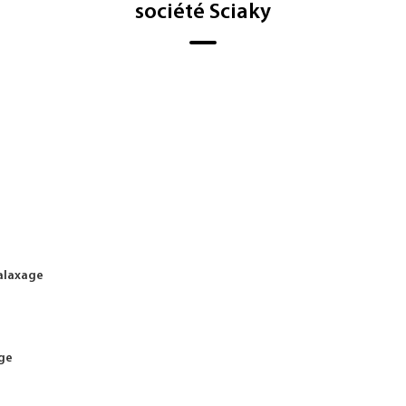
société Sciaky
alaxage
ge