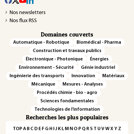
Nos newsletters
Nos flux RSS
Domaines couverts
Automatique - Robotique
Biomédical - Pharma
Construction et travaux publics
Électronique - Photonique
Énergies
Environnement - Sécurité
Génie industriel
Ingénierie des transports
Innovation
Matériaux
Mécanique
Mesures - Analyses
Procédés chimie - bio - agro
Sciences fondamentales
Technologies de l'information
Recherches les plus populaires
TOP
·
A
·
B
·
C
·
D
·
E
·
F
·
G
·
H
·
I
·
J
·
K
·
L
·
M
·
N
·
O
·
P
·
Q
·
R
·
S
·
T
·
U
·
V
·
W
·
X
·
Y
·
Z