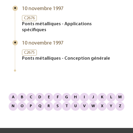
10 novembre 1997
C2676
Ponts métalliques - Applications
spécifiques
10 novembre 1997
C2675
Ponts métalliques - Conception générale
A
B
C
D
E
F
G
H
I
J
K
L
M
N
O
P
Q
R
S
T
U
V
W
X
Y
Z