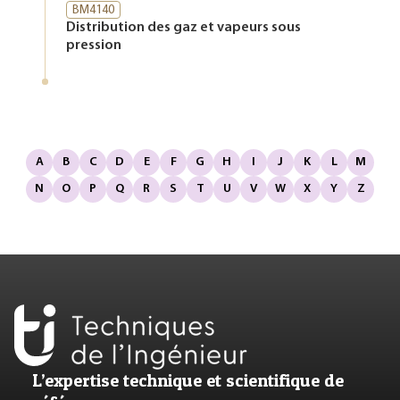
BM4140
Distribution des gaz et vapeurs sous
pression
A
B
C
D
E
F
G
H
I
J
K
L
M
N
O
P
Q
R
S
T
U
V
W
X
Y
Z
L’expertise technique et scientifique de