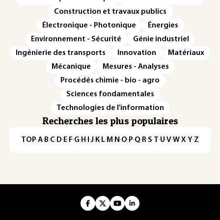
Construction et travaux publics
Électronique - Photonique
Énergies
Environnement - Sécurité
Génie industriel
Ingénierie des transports
Innovation
Matériaux
Mécanique
Mesures - Analyses
Procédés chimie - bio - agro
Sciences fondamentales
Technologies de l'information
Recherches les plus populaires
TOP
·
A
·
B
·
C
·
D
·
E
·
F
·
G
·
H
·
I
·
J
·
K
·
L
·
M
·
N
·
O
·
P
·
Q
·
R
·
S
·
T
·
U
·
V
·
W
·
X
·
Y
·
Z