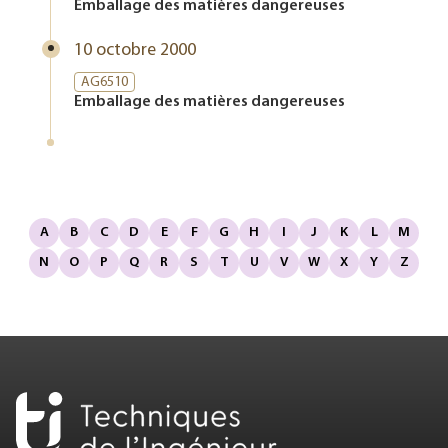
Emballage des matières dangereuses
10 octobre 2000
AG6510
Emballage des matières dangereuses
A
B
C
D
E
F
G
H
I
J
K
L
M
N
O
P
Q
R
S
T
U
V
W
X
Y
Z