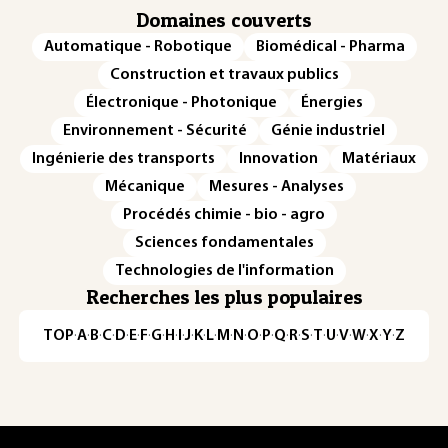
Domaines couverts
Automatique - Robotique
Biomédical - Pharma
Construction et travaux publics
Électronique - Photonique
Énergies
Environnement - Sécurité
Génie industriel
Ingénierie des transports
Innovation
Matériaux
Mécanique
Mesures - Analyses
Procédés chimie - bio - agro
Sciences fondamentales
Technologies de l'information
Recherches les plus populaires
TOP
·
A
·
B
·
C
·
D
·
E
·
F
·
G
·
H
·
I
·
J
·
K
·
L
·
M
·
N
·
O
·
P
·
Q
·
R
·
S
·
T
·
U
·
V
·
W
·
X
·
Y
·
Z