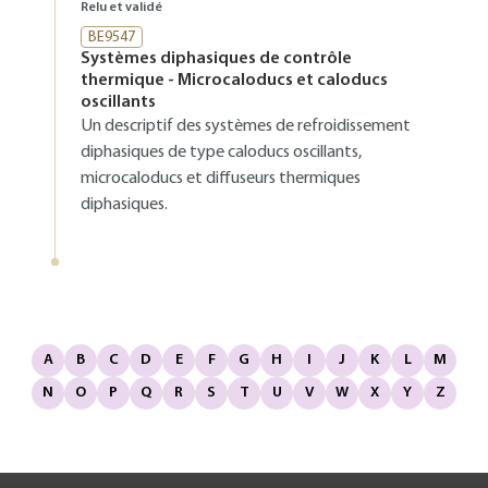
Relu et validé
BE9547
Systèmes diphasiques de contrôle
thermique - Microcaloducs et caloducs
oscillants
Un descriptif des systèmes de refroidissement
diphasiques de type caloducs oscillants,
microcaloducs et diffuseurs thermiques
diphasiques.
A
B
C
D
E
F
G
H
I
J
K
L
M
N
O
P
Q
R
S
T
U
V
W
X
Y
Z