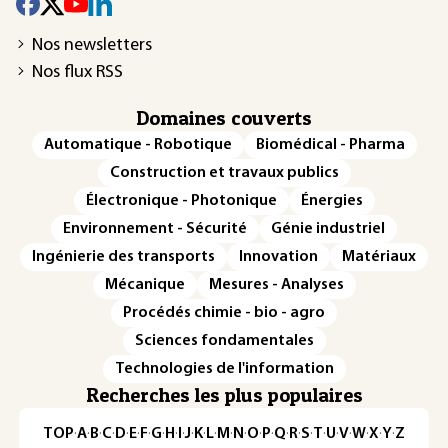
Nos newsletters
Nos flux RSS
Domaines couverts
Automatique - Robotique
Biomédical - Pharma
Construction et travaux publics
Électronique - Photonique
Énergies
Environnement - Sécurité
Génie industriel
Ingénierie des transports
Innovation
Matériaux
Mécanique
Mesures - Analyses
Procédés chimie - bio - agro
Sciences fondamentales
Technologies de l'information
Recherches les plus populaires
TOP
·
A
·
B
·
C
·
D
·
E
·
F
·
G
·
H
·
I
·
J
·
K
·
L
·
M
·
N
·
O
·
P
·
Q
·
R
·
S
·
T
·
U
·
V
·
W
·
X
·
Y
·
Z