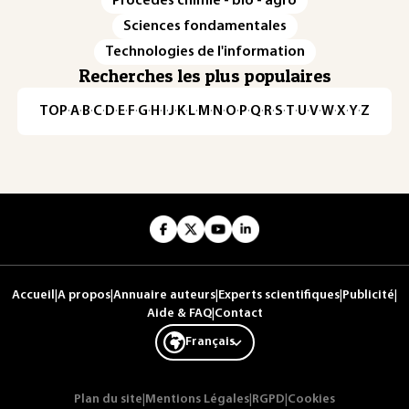
Procédés chimie - bio - agro
Sciences fondamentales
Technologies de l'information
Recherches les plus populaires
TOP
·
A
·
B
·
C
·
D
·
E
·
F
·
G
·
H
·
I
·
J
·
K
·
L
·
M
·
N
·
O
·
P
·
Q
·
R
·
S
·
T
·
U
·
V
·
W
·
X
·
Y
·
Z
Accueil
|
A propos
|
Annuaire auteurs
|
Experts scientifiques
|
Publicité
|
Aide & FAQ
|
Contact
Français
Plan du site
|
Mentions Légales
|
RGPD
|
Cookies