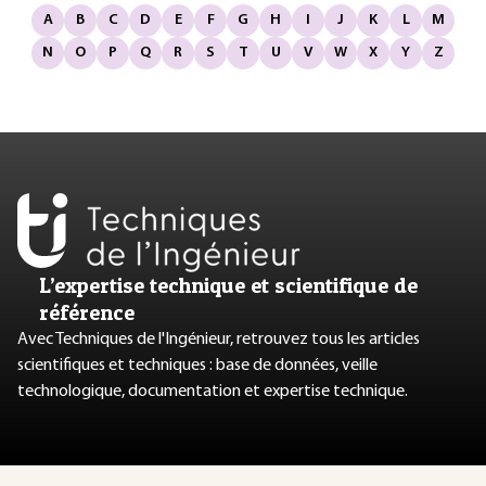
A
B
C
D
E
F
G
H
I
J
K
L
M
N
O
P
Q
R
S
T
U
V
W
X
Y
Z
L’expertise technique et scientifique de
référence
Avec Techniques de l'Ingénieur, retrouvez tous les articles
scientifiques et techniques : base de données, veille
technologique, documentation et expertise technique.