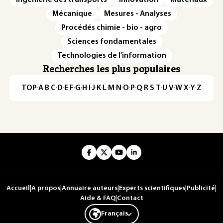
Mécanique
Mesures - Analyses
Procédés chimie - bio - agro
Sciences fondamentales
Technologies de l'information
Recherches les plus populaires
TOP
·
A
·
B
·
C
·
D
·
E
·
F
·
G
·
H
·
I
·
J
·
K
·
L
·
M
·
N
·
O
·
P
·
Q
·
R
·
S
·
T
·
U
·
V
·
W
·
X
·
Y
·
Z
Accueil
|
A propos
|
Annuaire auteurs
|
Experts scientifiques
|
Publicité
|
Aide & FAQ
|
Contact
Français