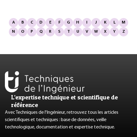
A
B
C
D
E
F
G
H
I
J
K
L
M
N
O
P
Q
R
S
T
U
V
W
X
Y
Z
L’expertise technique et scientifique de
référence
Avec Techniques de l'Ingénieur, retrouvez tous les articles
scientifiques et techniques : base de données, veille
technologique, documentation et expertise technique.