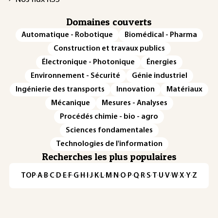
Domaines couverts
Automatique - Robotique
Biomédical - Pharma
Construction et travaux publics
Électronique - Photonique
Énergies
Environnement - Sécurité
Génie industriel
Ingénierie des transports
Innovation
Matériaux
Mécanique
Mesures - Analyses
Procédés chimie - bio - agro
Sciences fondamentales
Technologies de l'information
Recherches les plus populaires
TOP
·
A
·
B
·
C
·
D
·
E
·
F
·
G
·
H
·
I
·
J
·
K
·
L
·
M
·
N
·
O
·
P
·
Q
·
R
·
S
·
T
·
U
·
V
·
W
·
X
·
Y
·
Z