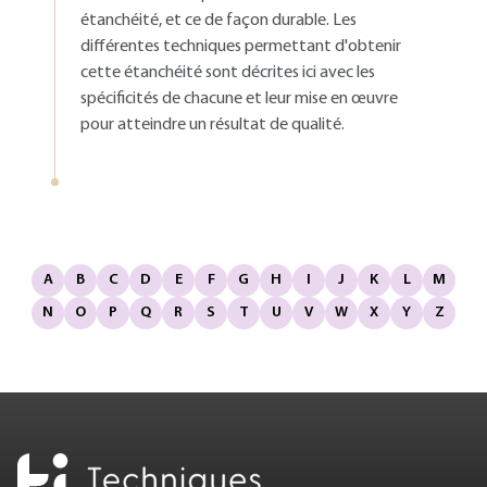
étanchéité, et ce de façon durable. Les
différentes techniques permettant d'obtenir
cette étanchéité sont décrites ici avec les
spécificités de chacune et leur mise en œuvre
pour atteindre un résultat de qualité.
A
B
C
D
E
F
G
H
I
J
K
L
M
N
O
P
Q
R
S
T
U
V
W
X
Y
Z