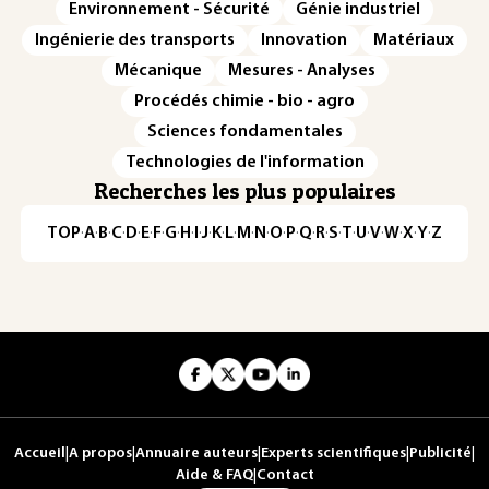
Environnement - Sécurité
Génie industriel
Ingénierie des transports
Innovation
Matériaux
Mécanique
Mesures - Analyses
Procédés chimie - bio - agro
Sciences fondamentales
Technologies de l'information
Recherches les plus populaires
TOP
·
A
·
B
·
C
·
D
·
E
·
F
·
G
·
H
·
I
·
J
·
K
·
L
·
M
·
N
·
O
·
P
·
Q
·
R
·
S
·
T
·
U
·
V
·
W
·
X
·
Y
·
Z
Accueil
|
A propos
|
Annuaire auteurs
|
Experts scientifiques
|
Publicité
|
Aide & FAQ
|
Contact