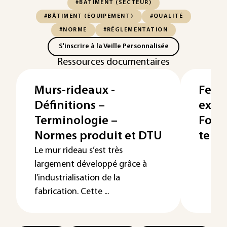
#BÂTIMENT (SECTEUR)
#BÂTIMENT (ÉQUIPEMENT)
#QUALITÉ
#NORME
#RÉGLEMENTATION
S'inscrire à la Veille Personnalisée
Ressources documentaires
Murs-rideaux -
Fenêt
Définitions –
extér
Terminologie –
Fonct
Normes produit et DTU
term
Le mur rideau s’est très
largement développé grâce à
l’industrialisation de la
fabrication. Cette ...