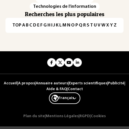
Technologies de l'information
Recherches les plus populaires
TOP
·
A
·
B
·
C
·
D
·
E
·
F
·
G
·
H
·
I
·
J
·
K
·
L
·
M
·
N
·
O
·
P
·
Q
·
R
·
S
·
T
·
U
·
V
·
W
·
X
·
Y
·
Z
Accueil
|
A propos
|
Annuaire auteurs
|
Experts scientifiques
|
Publicité
|
Aide & FAQ
|
Contact
Français
Plan du site
|
Mentions Légales
|
RGPD
|
Cookies