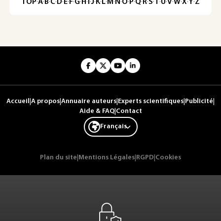
TOP
·
A
·
B
·
C
·
D
·
E
·
F
·
G
·
H
·
I
·
J
·
K
·
L
·
M
·
N
·
O
·
P
·
Q
·
R
·
S
·
T
·
U
·
V
·
W
·
X
·
Y
·
Z
Accueil
|
A propos
|
Annuaire auteurs
|
Experts scientifiques
|
Publicité
|
Aide & FAQ
|
Contact
Français
Plan du site
|
Mentions Légales
|
RGPD
|
Cookies