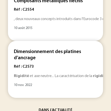
Composants métalliques fléchis
Réf : C2554
, deux nouveaux concepts introduits dans l'Eurocode 3 et dest
10 août 2015
Dimensionnement des platines
d’ancrage
Réf : C2573
Rigidité
et axe neutre... La caractérisation de la
rigidité
de
10 nov. 2022
DANS L'ACTUALITÉ