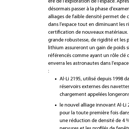
ère de l’exploration de l’espace. Aprè
désormais passer à la phase d’examen
alliages de faible densité permet de 
dans l’espace tout en diminuant les r
certification de nouveaux matériaux. 
grande robustesse, de rigidité et le
lithium assureront un gain de poids si
référencés comme ayant un rôle clé
enverra les astronautes dans l’espace 
:
Al-Li 2195, utilisé depuis 1998 
réservoirs externes des navettes.
chargement appelées longerons
le nouvel alliage innovant Al-Li
pour la toute première fois dan
une réduction de densité de 4 %,
nervures et les profilés de fenêt