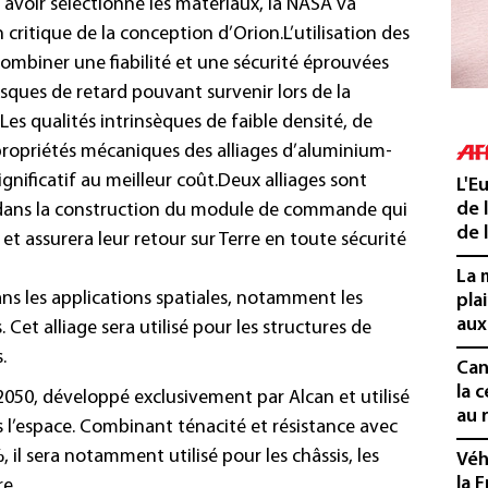
s avoir sélectionné les matériaux, la NASA va
 critique de la conception d’Orion.
L’utilisation des
combiner une fiabilité et une sécurité éprouvées
isques de retard pouvant survenir lors de la
Les qualités intrinsèques de faible densité, de
s propriétés mécaniques des
alliages d’aluminium-
gnificatif au meilleur coût.
Deux alliages sont
L'E
de 
 dans la construction du module de commande qui
de l
et assurera leur retour sur Terre en toute sécurité
La 
dans les applications spatiales, notamment les
pla
aux
 Cet alliage sera utilisé pour les structures de
.
Cani
la 
 2050, développé exclusivement par Alcan et utilisé
au 
s l’espace. Combinant ténacité et résistance avec
 il sera notamment utilisé pour les châssis, les
Véh
la 
re.