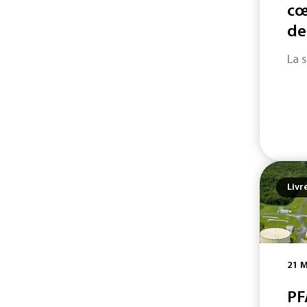
cœ
de
La 
Livr
21 M
PF