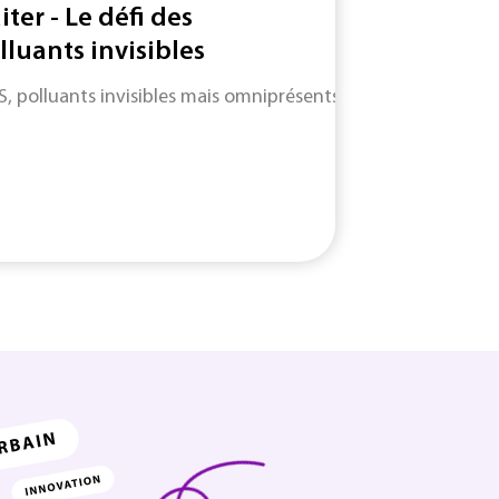
iter - Le défi des
lluants invisibles
S, polluants invisibles mais omniprésents : entre angles morts