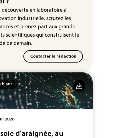
i ?
veaux sites de paris en ligne
 autorisés
a découverte en laboratoire à
ovation industrielle, scrutez les
ances
et prenez part aux
grands
ts scientifiques
qui construisent le
e de demain.
Contacter la rédaction
e blanc
uil 2026
 soie d'araignée, au