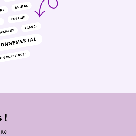
 !
ité