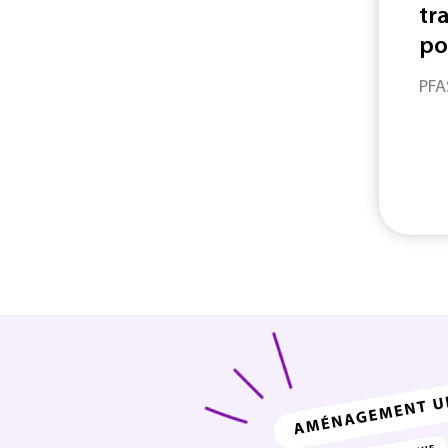
tra
po
PFA