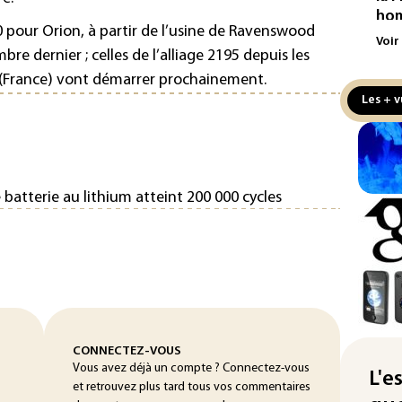
hom
50 pour Orion, à partir de l’usine de Ravenswood
Voir
Iris
e dernier ; celles de l’alliage 2195 depuis les
d'e
e (France) vont démarrer prochainement.
con
Les + v
Le 
l'e
La 
 batterie au lithium atteint 200 000 cycles
att
"Re
cha
Fra
L'A
Tur
CONNECTEZ-VOUS
déf
Vous avez déjà un compte ? Connectez-vous
L'e
et retrouvez plus tard tous vos commentaires
Le 