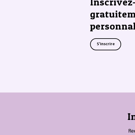
Inscrivez
gratuitem
personnal
S'inscrire
I
Re