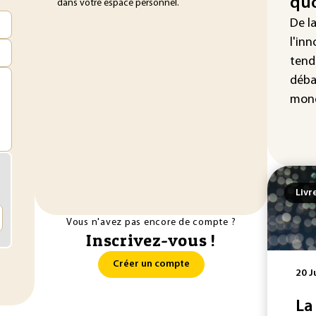
quo
dans votre espace personnel.
nou
non
De l
l'inn
tend
déba
mond
Livr
Vous n'avez pas encore de compte ?
Inscrivez-vous !
Créer un compte
20 J
La