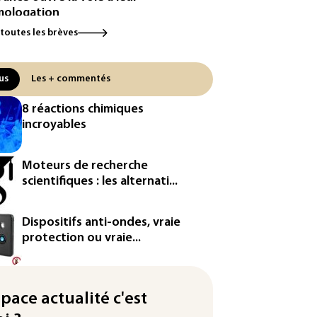
ologation
 toutes les brèves
³: Eutelsat investira 3,4 milliards
uros dans la future
stellation européenne
us
Les + commentés
magazine VSD racheté par
8 réactions chimiques
ntrepreneur Vianney d'Alançon
incroyables
production française de maïs
endue au plus bas depuis 1980
Moteurs de recherche
scientifiques : les alternati...
tour en force" progressif de la
leur dans les prochains jours en
nce
Dispositifs anti-ondes, vraie
protection ou vraie...
rabie saoudite, le Pakistan et la
quie ont signé un accord de
ense
space actualité c'est
Sri Lanka bloque près de 100