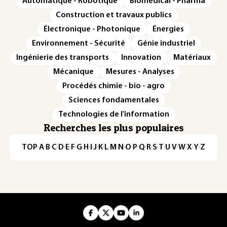
Automatique - Robotique
Biomédical - Pharma
Construction et travaux publics
Électronique - Photonique
Énergies
Environnement - Sécurité
Génie industriel
Ingénierie des transports
Innovation
Matériaux
Mécanique
Mesures - Analyses
Procédés chimie - bio - agro
Sciences fondamentales
Technologies de l'information
Recherches les plus populaires
TOP
·
A
·
B
·
C
·
D
·
E
·
F
·
G
·
H
·
I
·
J
·
K
·
L
·
M
·
N
·
O
·
P
·
Q
·
R
·
S
·
T
·
U
·
V
·
W
·
X
·
Y
·
Z