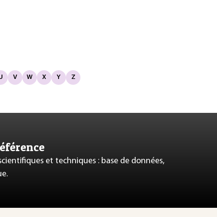
U
V
W
X
Y
Z
référence
 scientifiques et techniques : base de données,
ue.