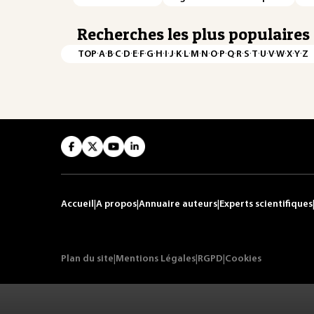
Recherches les plus populaires
·
·
·
·
·
·
·
·
·
·
·
·
·
·
·
·
·
·
·
·
·
·
·
·
·
·
TOP
A
B
C
D
E
F
G
H
I
J
K
L
M
N
O
P
Q
R
S
T
U
V
W
X
Y
Z
Accueil
|
A propos
|
Annuaire auteurs
|
Experts scientifiques
Plan du site
|
Mentions Légales
|
RGPD
|
Cookies