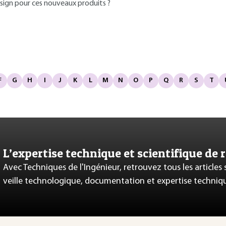
esign pour ces nouveaux produits ?
F
G
H
I
J
K
L
M
N
O
P
Q
R
S
T
L’expertise technique et scientifique de 
Avec Techniques de l'Ingénieur, retrouvez tous les articles
veille technologique, documentation et expertise techniq