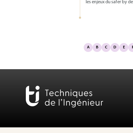
les enjeux du safer by d
A
B
C
D
E