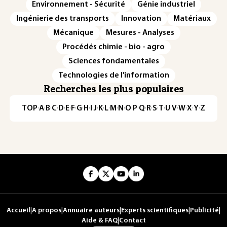
Environnement - Sécurité
Génie industriel
Ingénierie des transports
Innovation
Matériaux
Mécanique
Mesures - Analyses
Procédés chimie - bio - agro
Sciences fondamentales
Technologies de l'information
Recherches les plus populaires
TOP
·
A
·
B
·
C
·
D
·
E
·
F
·
G
·
H
·
I
·
J
·
K
·
L
·
M
·
N
·
O
·
P
·
Q
·
R
·
S
·
T
·
U
·
V
·
W
·
X
·
Y
·
Z
Accueil
|
A propos
|
Annuaire auteurs
|
Experts scientifiques
|
Publicité
|
Aide & FAQ
|
Contact