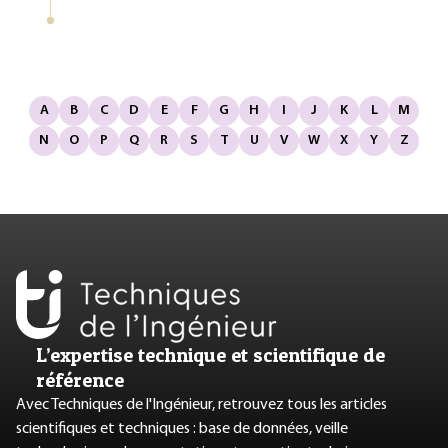
A
B
C
D
E
F
G
H
I
J
K
L
M
N
O
P
Q
R
S
T
U
V
W
X
Y
Z
L’expertise technique et scientifique de
référence
Avec Techniques de l'Ingénieur, retrouvez tous les articles
scientifiques et techniques : base de données, veille