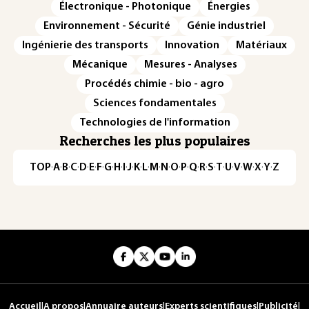
Électronique - Photonique
Énergies
Environnement - Sécurité
Génie industriel
Ingénierie des transports
Innovation
Matériaux
Mécanique
Mesures - Analyses
Procédés chimie - bio - agro
Sciences fondamentales
Technologies de l'information
Recherches les plus populaires
TOP
·
A
·
B
·
C
·
D
·
E
·
F
·
G
·
H
·
I
·
J
·
K
·
L
·
M
·
N
·
O
·
P
·
Q
·
R
·
S
·
T
·
U
·
V
·
W
·
X
·
Y
·
Z
Accueil
|
A propos
|
Annuaire auteurs
|
Experts scientifiques
|
Publicité
|