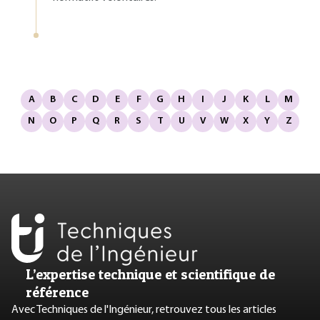
A
B
C
D
E
F
G
H
I
J
K
L
M
N
O
P
Q
R
S
T
U
V
W
X
Y
Z
L’expertise technique et scientifique de
référence
Avec Techniques de l'Ingénieur, retrouvez tous les articles