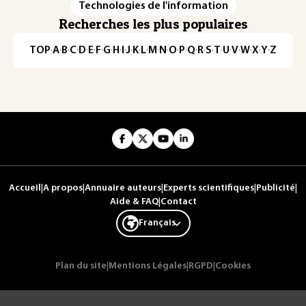
Technologies de l'information
Recherches les plus populaires
TOP
·
A
·
B
·
C
·
D
·
E
·
F
·
G
·
H
·
I
·
J
·
K
·
L
·
M
·
N
·
O
·
P
·
Q
·
R
·
S
·
T
·
U
·
V
·
W
·
X
·
Y
·
Z
Accueil
|
A propos
|
Annuaire auteurs
|
Experts scientifiques
|
Publicité
|
Aide & FAQ
|
Contact
Français
Plan du site
|
Mentions Légales
|
RGPD
|
Cookies