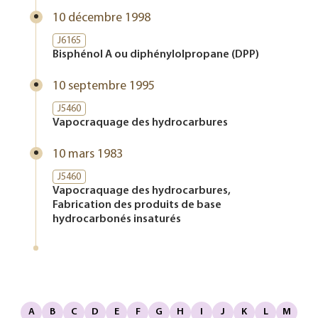
10 décembre 1998
J6165
Bisphénol A ou diphénylolpropane (DPP)
10 septembre 1995
J5460
Vapocraquage des hydrocarbures
10 mars 1983
J5460
Vapocraquage des hydrocarbures,
Fabrication des produits de base
hydrocarbonés insaturés
A
B
C
D
E
F
G
H
I
J
K
L
M