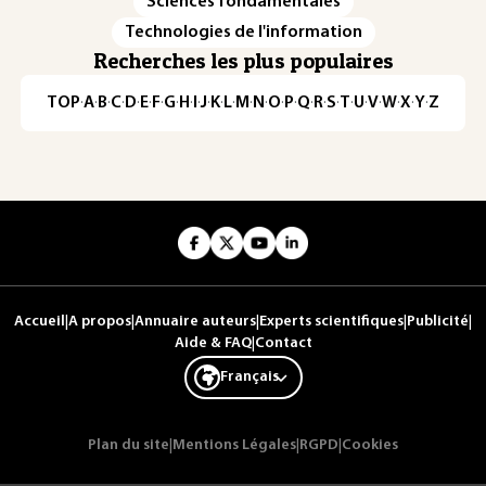
Sciences fondamentales
Technologies de l'information
Recherches les plus populaires
TOP
·
A
·
B
·
C
·
D
·
E
·
F
·
G
·
H
·
I
·
J
·
K
·
L
·
M
·
N
·
O
·
P
·
Q
·
R
·
S
·
T
·
U
·
V
·
W
·
X
·
Y
·
Z
Accueil
|
A propos
|
Annuaire auteurs
|
Experts scientifiques
|
Publicité
|
Aide & FAQ
|
Contact
Français
Plan du site
|
Mentions Légales
|
RGPD
|
Cookies