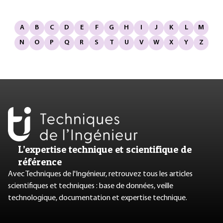
A
B
C
D
E
F
G
H
I
J
K
L
M
N
O
P
Q
R
S
T
U
V
W
X
Y
Z
L’expertise technique et scientifique de
référence
Avec Techniques de l'Ingénieur, retrouvez tous les articles
scientifiques et techniques : base de données, veille
technologique, documentation et expertise technique.