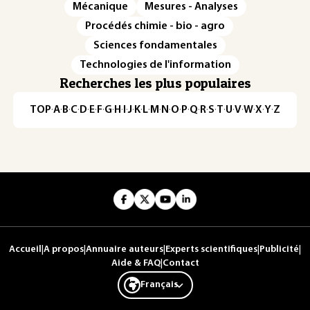
Mécanique
Mesures - Analyses
Procédés chimie - bio - agro
Sciences fondamentales
Technologies de l'information
Recherches les plus populaires
TOP
·
A
·
B
·
C
·
D
·
E
·
F
·
G
·
H
·
I
·
J
·
K
·
L
·
M
·
N
·
O
·
P
·
Q
·
R
·
S
·
T
·
U
·
V
·
W
·
X
·
Y
·
Z
Accueil
|
A propos
|
Annuaire auteurs
|
Experts scientifiques
|
Publicité
|
Aide & FAQ
|
Contact
Français