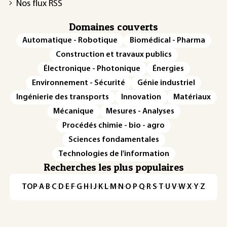
Nos flux RSS
Domaines couverts
Automatique - Robotique
Biomédical - Pharma
Construction et travaux publics
Électronique - Photonique
Énergies
Environnement - Sécurité
Génie industriel
Ingénierie des transports
Innovation
Matériaux
Mécanique
Mesures - Analyses
Procédés chimie - bio - agro
Sciences fondamentales
Technologies de l'information
Recherches les plus populaires
TOP
·
A
·
B
·
C
·
D
·
E
·
F
·
G
·
H
·
I
·
J
·
K
·
L
·
M
·
N
·
O
·
P
·
Q
·
R
·
S
·
T
·
U
·
V
·
W
·
X
·
Y
·
Z