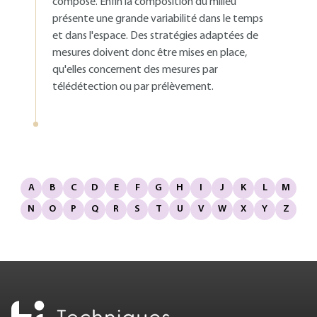
composé. Enfin la composition du milieu
présente une grande variabilité dans le temps
et dans l'espace. Des stratégies adaptées de
mesures doivent donc être mises en place,
qu'elles concernent des mesures par
télédétection ou par prélèvement.
A
B
C
D
E
F
G
H
I
J
K
L
M
N
O
P
Q
R
S
T
U
V
W
X
Y
Z