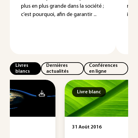
plus en plus grande dans la société ;
réce
c’est pourquoi, afin de garantir ...
inspi
Livres
Dernières
Conférences
blancs
actualités
en ligne
Livre blanc
31 Août 2016