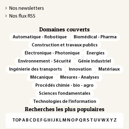
Nos newsletters
Nos flux RSS
Domaines couverts
Automatique - Robotique
Biomédical - Pharma
Construction et travaux publics
Électronique - Photonique
Énergies
Environnement - Sécurité
Génie industriel
Ingénierie des transports
Innovation
Matériaux
Mécanique
Mesures - Analyses
Procédés chimie - bio - agro
Sciences fondamentales
Technologies de l'information
Recherches les plus populaires
TOP
·
A
·
B
·
C
·
D
·
E
·
F
·
G
·
H
·
I
·
J
·
K
·
L
·
M
·
N
·
O
·
P
·
Q
·
R
·
S
·
T
·
U
·
V
·
W
·
X
·
Y
·
Z