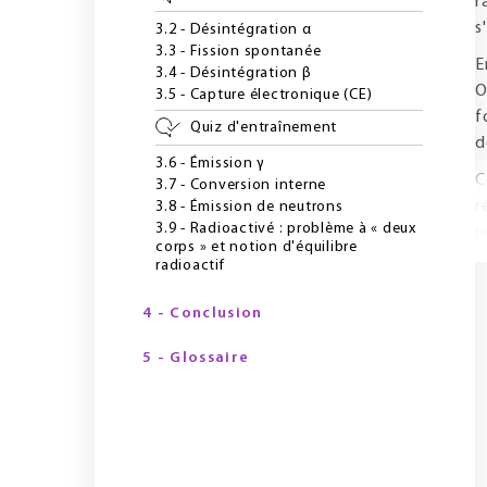
r
s
3.2 - Désintégration α
3.3 - Fission spontanée
E
3.4 - Désintégration β
O
3.5 - Capture électronique (CE)
f
Quiz d'entraînement
d
3.6 - Émission γ
C
3.7 - Conversion interne
r
3.8 - Émission de neutrons
3.9 - Radioactivé : problème à « deux
p
corps » et notion d'équilibre
radioactif
4 - Conclusion
5 - Glossaire