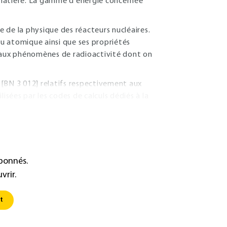
a matière. La gamme d'énergie concernée
e de la physique des réacteurs nucléaires.
au atomique ainsi que ses propriétés
e aux phénomènes de radioactivité dont on
[BN 3 012] relatifs respectivement aux
isées par les codes de calculs dédiés à la
abonnés.
vrir.
t