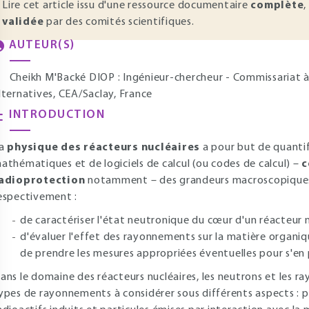
Lire cet article issu d'une ressource documentaire
complète
,
validée
par des comités scientifiques.
AUTEUR(S)
Cheikh M'Backé DIOP : Ingénieur-chercheur - Commissariat à
lternatives, CEA/Saclay, France
INTRODUCTION
a
physique des réacteurs nucléaires
a pour but de quantif
athématiques et de logiciels de calcul (ou codes de calcul) –
c
adioprotection
notamment – des grandeurs macroscopiques
espectivement :
de caractériser l'état neutronique du cœur d'un réacteur n
d'évaluer l'effet des rayonnements sur la matière organiqu
de prendre les mesures appropriées éventuelles pour s'en
ans le domaine des réacteurs nucléaires, les neutrons et les 
ypes de rayonnements à considérer sous différents aspects :