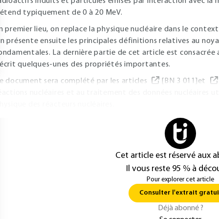
adioactifs induits et particules émises par interaction avec l
'étend typiquement de 0 à 20 MeV.
n premier lieu, on replace la physique nucléaire dans le context
n présente ensuite les principales définitions relatives au noy
ondamentales. La dernière partie de cet article est consacré
écrit quelques-unes des propriétés importantes.
e document sera complété par les articles
[BN 3 011]et
éactions nucléaires et au traitement des données nucléaires util
hysique des réacteurs nucléaires.
Cet article est réservé aux 
Il vous reste 95 % à décou
Pour explorer cet article
Consulter l'extrait gratui
Déjà abonné ?