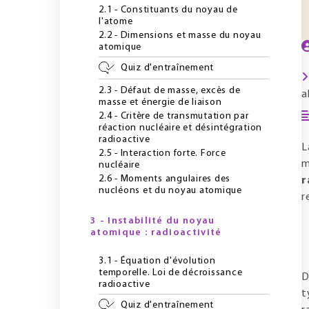
2.1 - Constituants du noyau de
l'atome
2.2 - Dimensions et masse du noyau
atomique
Quiz d'entraînement
2.3 - Défaut de masse, excès de
a
masse et énergie de liaison
2.4 - Critère de transmutation par
réaction nucléaire et désintégration
radioactive
L
2.5 - Interaction forte. Force
m
nucléaire
2.6 - Moments angulaires des
r
nucléons et du noyau atomique
r
3 - Instabilité du noyau
atomique : radioactivité
3.1 - Équation d'évolution
temporelle. Loi de décroissance
D
radioactive
t
Quiz d'entraînement