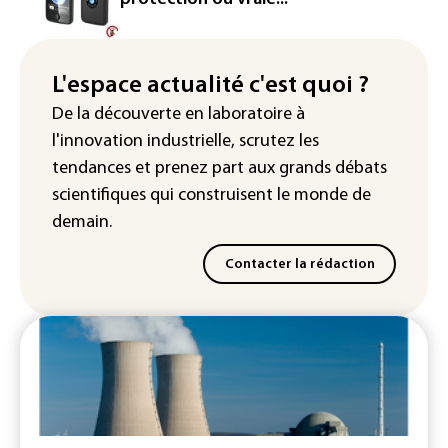
Enquête ouverte après la fuite des
données de 300.000 clients
d'Intermarché
L'espace actualité c'est quoi ?
De la découverte en laboratoire à
La Slovaquie enregistre un record
l'innovation industrielle, scrutez les
absolu de 42,2°C (services
météorologiques)
tendances
et prenez part aux
grands débats
scientifiques
qui construisent le monde de
demain.
Contacter la rédaction