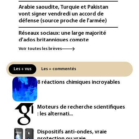
Arabie saoudite, Turquie et Pakistan
vont signer vendredi un accord de
défense (source proche de l'armée)
Réseaux sociaux: une large majorité
d'ados britanniques compte
contourner le couvre-feu (sondage)
Voir toutes les brèves
Puces et solaire: les Etats-Unis taxent
un matériau clé dominé par la Chine
Les + vus
Les + commentés
Les Etats-Unis veulent contrôler la
8 réactions chimiques incroyables
production d'un composant des
semiconducteurs et panneaux solaires
Washington étend le contrôle des
Moteurs de recherche scientifiques
réseaux sociaux des étrangers
: les alternati...
demandeurs de visas
Rugby: le Stade français victime d'une
Dispositifs anti-ondes, vraie
cyberattaque
protection ou vraie...