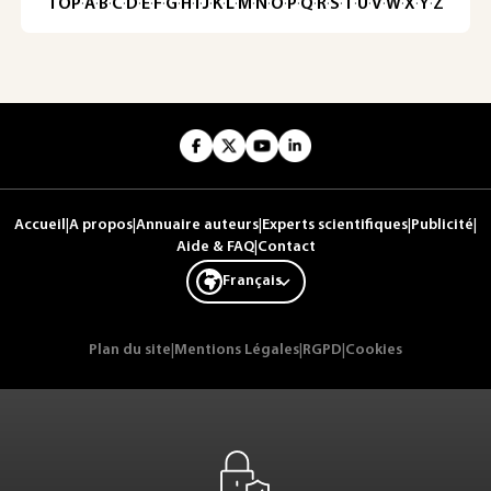
TOP
·
A
·
B
·
C
·
D
·
E
·
F
·
G
·
H
·
I
·
J
·
K
·
L
·
M
·
N
·
O
·
P
·
Q
·
R
·
S
·
T
·
U
·
V
·
W
·
X
·
Y
·
Z
Accueil
|
A propos
|
Annuaire auteurs
|
Experts scientifiques
|
Publicité
|
Aide & FAQ
|
Contact
Français
Plan du site
|
Mentions Légales
|
RGPD
|
Cookies