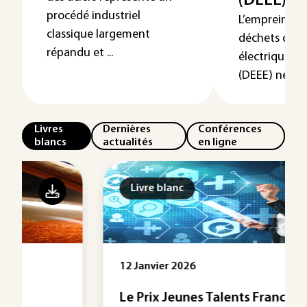
(DEEE)
procédé industriel
L’empreinte 
classique largement
déchets d’é
répandu et ...
électriques e
(DEEE) ne se l
Livres
Dernières
Conférences
blancs
actualités
en ligne
Livre blanc
12 Janvier 2026
Le Prix Jeunes Talents France 2025