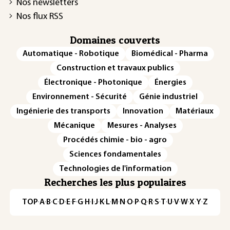
Nos newsletters
Nos flux RSS
Domaines couverts
Automatique - Robotique
Biomédical - Pharma
Construction et travaux publics
Électronique - Photonique
Énergies
Environnement - Sécurité
Génie industriel
Ingénierie des transports
Innovation
Matériaux
Mécanique
Mesures - Analyses
Procédés chimie - bio - agro
Sciences fondamentales
Technologies de l'information
Recherches les plus populaires
TOP
·
A
·
B
·
C
·
D
·
E
·
F
·
G
·
H
·
I
·
J
·
K
·
L
·
M
·
N
·
O
·
P
·
Q
·
R
·
S
·
T
·
U
·
V
·
W
·
X
·
Y
·
Z