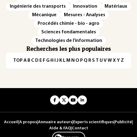
Ingénierie des transports
Innovation
Matériaux
Mécanique
Mesures - Analyses
Procédés chimie - bio - agro
Sciences fondamentales
Technologies de l'information
Recherches les plus populaires
TOP
·
A
·
B
·
C
·
D
·
E
·
F
·
G
·
H
·
I
·
J
·
K
·
L
·
M
·
N
·
O
·
P
·
Q
·
R
·
S
·
T
·
U
·
V
·
W
·
X
·
Y
·
Z
Accueil
|
A propos
|
Annuaire auteurs
|
Experts scientifiques
|
Publicité
|
Aide & FAQ
|
Contact