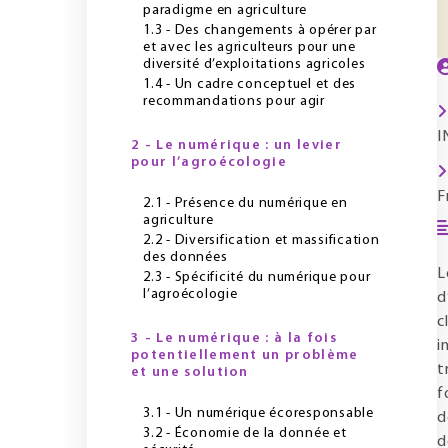
paradigme en agriculture
1.3 - Des changements à opérer par
et avec les agriculteurs pour une
diversité d’exploitations agricoles
1.4 - Un cadre conceptuel et des
recommandations pour agir
I
2 - Le numérique : un levier
pour l’agroécologie
F
2.1 - Présence du numérique en
agriculture
2.2 - Diversification et massification
des données
L
2.3 - Spécificité du numérique pour
l’agroécologie
d
c
3 - Le numérique : à la fois
i
potentiellement un problème
t
et une solution
f
3.1 - Un numérique écoresponsable
d
3.2 - Économie de la donnée et
d