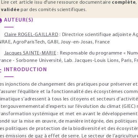
Lire cet article issu d'une ressource documentaire
complète
,
validée
par des comités scientifiques.
AUTEUR(S)
Claire ROGEL-GAILLARD
: Directrice scientifique adjointe Ag
NRAE, AgroParisTech, GABI, Jouy-en-Josas, France
Jacques SAINTE-MARIE
: Responsable du programme « Numéri
rance - Sorbonne Université, Lab. Jacques-Louis Lions, Paris, F
INTRODUCTION
es injonctions de changement des pratiques pour préserver et r
’assurer l’équilibre et la fonctionnalité des écosystèmes com
limatique s’adressent à tous les citoyens et secteurs d’activité
ntergouvernemental d’experts sur l’évolution du climat (GIEC)
ransformation systémique et met en avant le développement 
ondé sur la mise en œuvre, de manière intégrée, des politiqu
es politiques de protection de la biodiversité et des écosystè
es émissions de gaz à effet de serre. Le secteur de l’agriculture