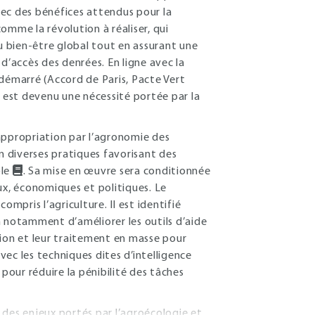
ec des bénéfices attendus pour la
omme la révolution à réaliser, qui
au bien-être global tout en assurant une
d’accès des denrées. En ligne avec la
 démarré (Accord de Paris, Pacte Vert
est devenu une nécessité portée par la
appropriation par l’agronomie des
en diverses pratiques favorisant des
ole
. Sa mise en œuvre sera conditionnée
ux, économiques et politiques. Le
mpris l’agriculture. Il est identifié
n notamment d’améliorer les outils d’aide
ition et leur traitement en masse pour
ec les techniques dites d’intelligence
our réduire la pénibilité des tâches
 des enjeux portés par l’agroécologie et