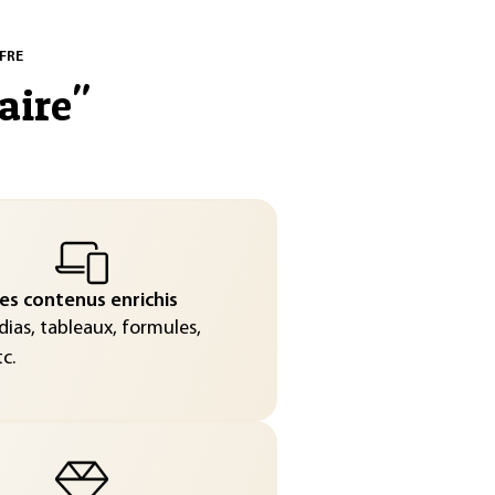
FRE
aire
"
es contenus enrichis
ias, tableaux, formules,
c.