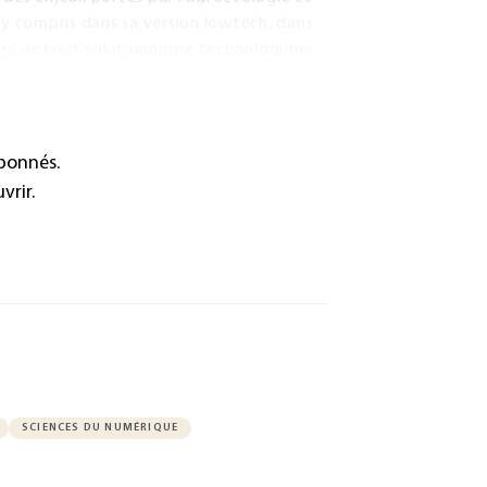
ue y compris dans sa version lowtech, dans
rs de tout solutionnisme technologique.
abonnés.
vrir.
SCIENCES DU NUMÉRIQUE