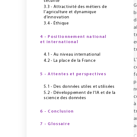
sécurité
G
3.3 - Attractivité des métiers de
l’agriculture et dynamique
b
d’innovation
d
3.4 - Éthique
a
t
4 - Positionnement national
et international
e
t
4.1 - Au niveau international
L
4.2 - La place de la France
c
5 - Attentes et perspectives
f
p
5.1 - Des données utiles et utilisées
n
5.2 - Développement de l’IA et de la
c
science des données
à
t
6 - Conclusion
a
7 - Glossaire
a
C