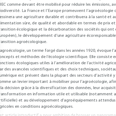
IEC comme devant être mobilisé pour réduire les émissions, av
iodiversité. La France et l’Europe promeuvent l’agroécologie c
essinera une agriculture durable et contribuera à la santé et 
limentation sûre, de qualité et abordable en termes de prix et 
ransition écologique et la décarbonation des sociétés qui ont
uropéen), le développement d’une agriculture écoresponsable 
ransition agroécologique.
’agroécologie, un terme forgé dans les années 1920, évoque l’
oncepts et méthodes de l’écologie scientifique. Elle consiste 
onctions écologiques utiles à l’amélioration de l’activité agric
ar des avancées scientifiques et des choix techniques, sociéta
umérique est présent dans la plupart des secteurs d’activité y co
omme un levier important à mobiliser pour l’agroécologie, afi
 la décision grâce à la diversification des données, leur acquis
ransformation en information utile et utilisable (notamment av
rtificielle) et au développement d’agroéquipements attendus p
gricoles en conditions agroécologiques.
et article introductif a pour ambition de brosser un panorama