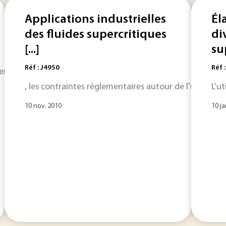
Applications industrielles
Él
des fluides supercritiques
di
[...]
su
Réf : J4950
Réf 
nt le dioxyde de carbone CO 2 sous pression (100... des
flu
, les contraintes réglementaires autour de l'utilisati
L’ut
10 nov. 2010
10 ja