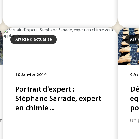
Article d'actualité
Arti
10 Janvier 2014
9 Av
Portrait d’expert :
Dé
Stéphane Sarrade, expert
éq
en chimie ...
pou
ont importants. Pour en décarboner la production, les pompes à
Un 