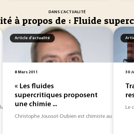
DANS L'ACTUALITÉ
ité à propos de : Fluide superc
Article d'actualité
Arti
8 Mars 2011
30 J
« Les fluides
Tr
supercritiques proposent
re
une chimie ...
ant le plus vert qu’il soit. Bien qu'utilisée comme solvant 
Le 
Christophe Joussot-Dubien est chimiste au CEA (Commis