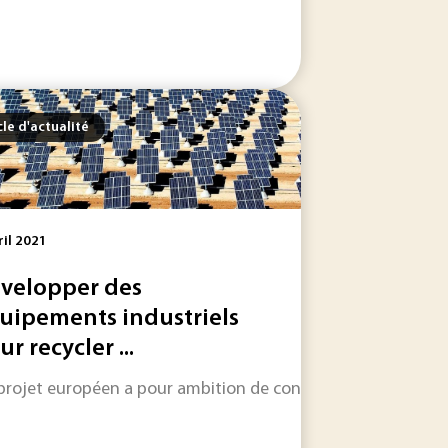
cle d'actualité
ril 2021
velopper des
uipements industriels
r recycler ...
 chaleur peuvent s’avérer intéressantes. L’Alliance...
projet européen a pour ambition de construire de nouveaux é