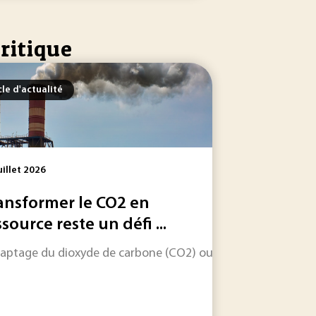
ritique
cle d'actualité
uillet 2026
ansformer le CO2 en
ssource reste un défi ...
depuis les débuts de la synthèse organique, l’émergence...
captage du dioxyde de carbone (CO2) ouvre une voie industri
sariat à l'Énergie Atomique) de Marcoule. Le 15 juin 2011, 