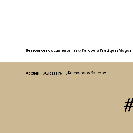
Ressources documentaires
Parcours Pratiques
Magazin
Kolmogorov Smirnov
Accueil
Glossaire
#