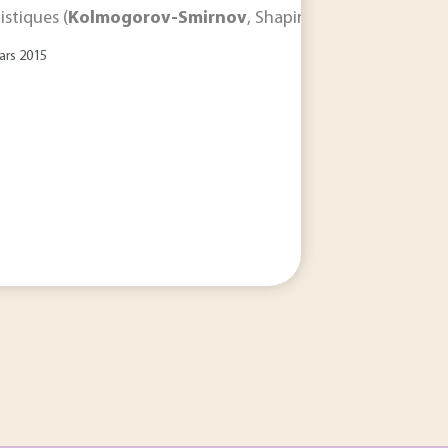
istiques (
Kolmogorov-Smirnov
, Shapirow-Wilk). Elle est s
ars 2015