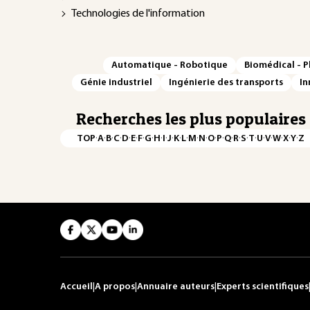
Technologies de l'information
Automatique - Robotique
Biomédical - 
Génie industriel
Ingénierie des transports
In
Recherches les plus populaires
·
·
·
·
·
·
·
·
·
·
·
·
·
·
·
·
·
·
·
·
·
·
·
·
·
·
TOP
A
B
C
D
E
F
G
H
I
J
K
L
M
N
O
P
Q
R
S
T
U
V
W
X
Y
Z
Accueil
|
A propos
|
Annuaire auteurs
|
Experts scientifiques