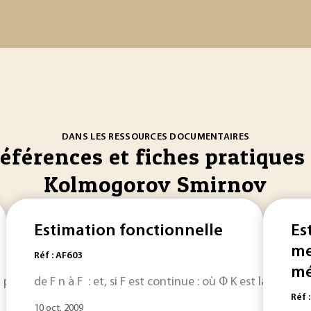
DANS LES RESSOURCES DOCUMENTAIRES
références et fiches pratiques 
Kolmogorov Smirnov
Estimation fonctionnelle
Es
me
Réf : AF603
mé
 prise de décision. La statistique inférentielle permet de sp
de F n à F : et, si F est continue : où Φ K est la f.d.r. de
Réf 
10 oct. 2009