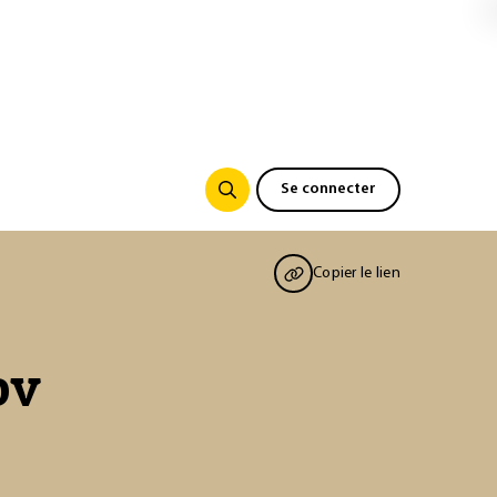
Se connecter
Copier le lien
ov