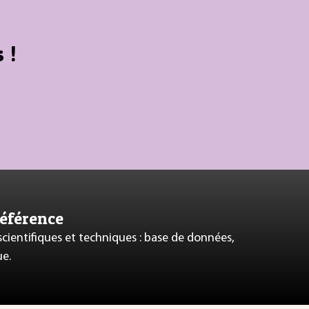
 !
référence
 scientifiques et techniques : base de données,
ue.