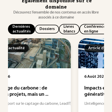
Également disponible sur ce
domaine
Découvrez l’ensemble de nos contenus en accès libre
associés à ce domaine
Dernières
Livres
Conférences
Dossiers
actualités
blancs
en ligne
Article d'actualité
6 Août 2026
Impacts environnementaux de l’IA
générative, les ...
rme aussi une bibliothèque biologique encore largement inexplorée...
e, LeadIT, une initiative internationale consacrée à la décarbonation de
L’intelligence artificielle générative accélère la