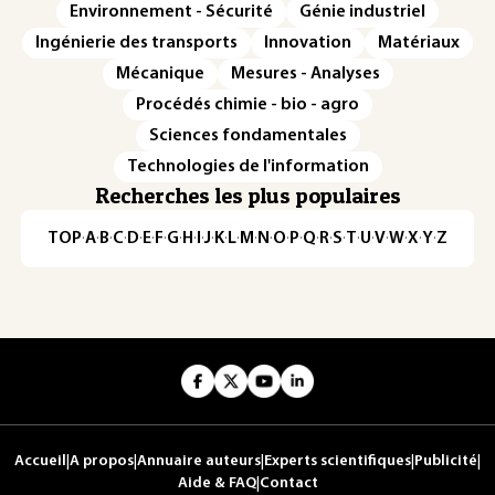
Environnement - Sécurité
Génie industriel
Ingénierie des transports
Innovation
Matériaux
Mécanique
Mesures - Analyses
Procédés chimie - bio - agro
Sciences fondamentales
Technologies de l'information
Recherches les plus populaires
TOP
·
A
·
B
·
C
·
D
·
E
·
F
·
G
·
H
·
I
·
J
·
K
·
L
·
M
·
N
·
O
·
P
·
Q
·
R
·
S
·
T
·
U
·
V
·
W
·
X
·
Y
·
Z
Accueil
|
A propos
|
Annuaire auteurs
|
Experts scientifiques
|
Publicité
|
Aide & FAQ
|
Contact